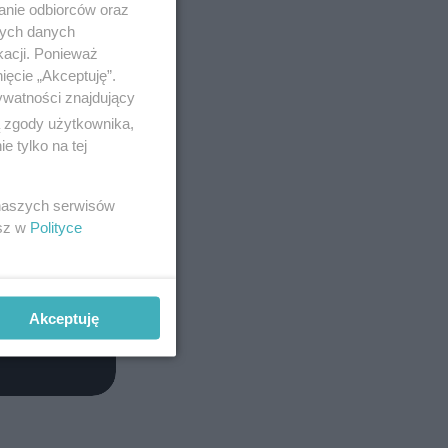
anie odbiorców oraz
nych danych
kacji. Ponieważ
ięcie „Akceptuję”.
ywatności znajdujący
ą zgody użytkownika,
 tylko na tej
 naszych serwisów
esz w
Polityce
Akceptuję