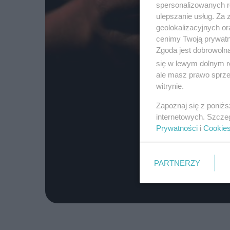
spersonalizowanych re
ulepszanie usług. Za
geolokalizacyjnych or
cenimy Twoją prywatno
Zgoda jest dobrowoln
się w lewym dolnym r
ale masz prawo sprzec
witrynie.
Zapoznaj się z poniż
internetowych. Szcze
Prywatności
i
Cookie
PARTNERZY