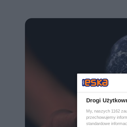
Drogi Użytkow
My, naszych 1162 zau
przechowujemy informa
standardowe informac