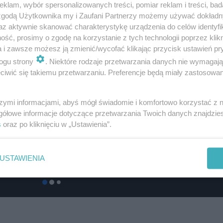
klam, wybór spersonalizowanych treści, pomiar reklam i treści, bad
 zgodą Użytkownika my i Zaufani Partnerzy możemy używać dokład
az aktywnie skanować charakterystykę urządzenia do celów identyfi
ść, prosimy o zgodę na korzystanie z tych technologii poprzez klikn
a i zawsze możesz ją zmienić/wycofać klikając przycisk ustawień pr
ogu strony
. Niektóre rodzaje przetwarzania danych nie wymagaj
iwić się takiemu przetwarzaniu. Preferencje będą miały zastosowanie
szymi informacjami, abyś mógł świadomie i komfortowo korzystać z
gółowe informacje dotyczące przetwarzania Twoich danych znajdzi
s
oraz po kliknięciu w „Ustawienia”.
USTAWIENIA