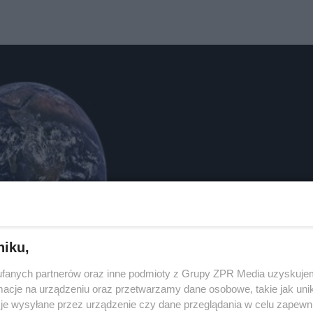
niku,
fanych partnerów oraz inne podmioty z Grupy ZPR Media uzyskujem
cje na urządzeniu oraz przetwarzamy dane osobowe, takie jak unika
je wysyłane przez urządzenie czy dane przeglądania w celu zapewn