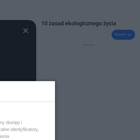
10 zasad ekologicznego życia
Rozwiń
y dostęp i
lne identyfikatory,
iania