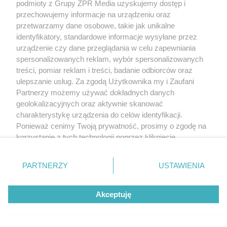
podmioty z Grupy ZPR Media uzyskujemy dostęp i
przechowujemy informacje na urządzeniu oraz
przetwarzamy dane osobowe, takie jak unikalne
identyfikatory, standardowe informacje wysyłane przez
urządzenie czy dane przeglądania w celu zapewniania
spersonalizowanych reklam, wybór spersonalizowanych
treści, pomiar reklam i treści, badanie odbiorców oraz
ulepszanie usług. Za zgodą Użytkownika my i Zaufani
Partnerzy możemy używać dokładnych danych
geolokalizacyjnych oraz aktywnie skanować
charakterystykę urządzenia do celów identyfikacji.
Ponieważ cenimy Twoją prywatność, prosimy o zgodę na
korzystanie z tych technologii poprzez kliknięcie
„Akceptuję”. Zgoda jest dobrowolna i zawsze możesz ją
zmienić/wycofać klikając przycisk ustawień prywatności
PARTNERZY
USTAWIENIA
znajdujący się w lewym dolnym rogu strony
. Niektóre
rodzaje przetwarzania danych nie wymagają zgody
Akceptuję
użytkownika, ale masz prawo sprzeciwić się takiemu
przetwarzaniu. Preferencje będą miały zastosowanie tylko
na tej witrynie.