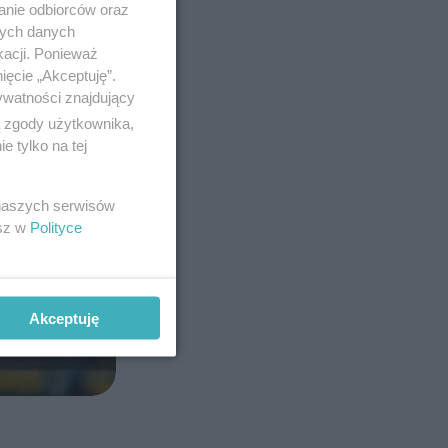
anie odbiorców oraz
nych danych
kacji. Ponieważ
ięcie „Akceptuję”.
ywatności znajdujący
ą zgody użytkownika,
 tylko na tej
 naszych serwisów
esz w
Polityce
Akceptuję