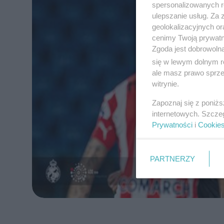
spersonalizowanych re
ulepszanie usług. Za
geolokalizacyjnych or
cenimy Twoją prywatno
Zgoda jest dobrowoln
się w lewym dolnym r
ale masz prawo sprzec
witrynie.
Zapoznaj się z poniż
internetowych. Szcze
Prywatności
i
Cookie
PARTNERZY