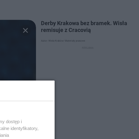
Derby Krakowa bez bramek. Wisła
remisuje z Cracovią
Autor: Wisła Kraków/ Materiały prasowe
y dostęp i
lne identyfikatory,
iania