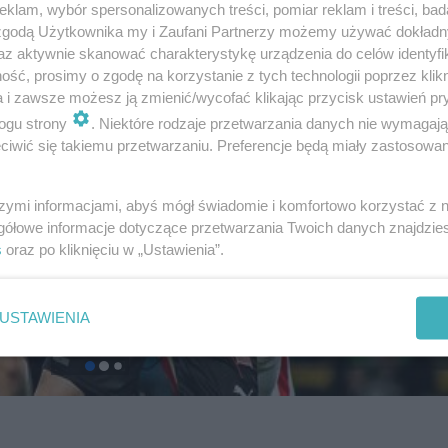
klam, wybór spersonalizowanych treści, pomiar reklam i treści, bad
 zgodą Użytkownika my i Zaufani Partnerzy możemy używać dokład
az aktywnie skanować charakterystykę urządzenia do celów identyfi
ść, prosimy o zgodę na korzystanie z tych technologii poprzez klikn
a i zawsze możesz ją zmienić/wycofać klikając przycisk ustawień pr
ogu strony
. Niektóre rodzaje przetwarzania danych nie wymagaj
iwić się takiemu przetwarzaniu. Preferencje będą miały zastosowanie
szymi informacjami, abyś mógł świadomie i komfortowo korzystać z
gółowe informacje dotyczące przetwarzania Twoich danych znajdzi
s
oraz po kliknięciu w „Ustawienia”.
USTAWIENIA