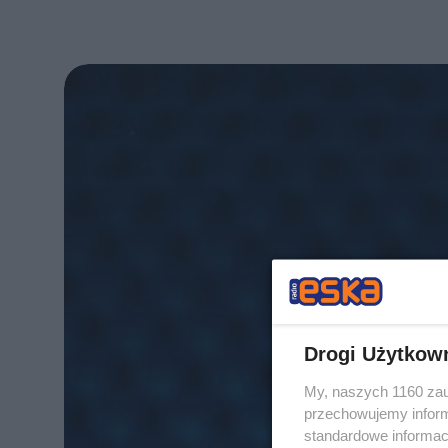
Drogi Użytkow
My, naszych 1160 zau
przechowujemy informa
standardowe informac