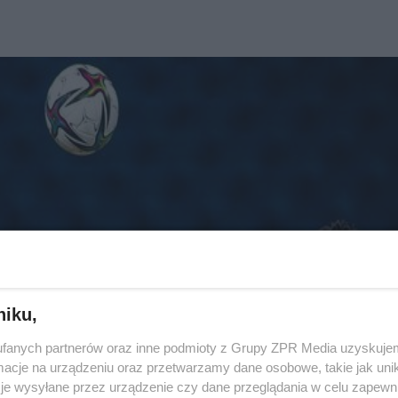
niku,
fanych partnerów oraz inne podmioty z Grupy ZPR Media uzyskujem
cje na urządzeniu oraz przetwarzamy dane osobowe, takie jak unika
je wysyłane przez urządzenie czy dane przeglądania w celu zapewn