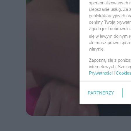
spersonalizowanych re
ulepszanie usług. Za
geolokalizacyjnych or
cenimy Twoją prywatno
Zgoda jest dobrowoln
się w lewym dolnym r
ale masz prawo sprzec
witrynie.
Zapoznaj się z poniż
internetowych. Szcze
Prywatności
i
Cookie
PARTNERZY