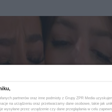
niku,
fanych partnerów oraz inne podmioty z Grupy ZPR Media uzyskujem
cje na urządzeniu oraz przetwarzamy dane osobowe, takie jak unika
je wysyłane przez urządzenie czy dane przeglądania w celu zapewn