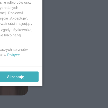
anie odbiorców oraz
nych danych
kacji. Ponieważ
ięcie „Akceptuję”.
ywatności znajdujący
ą zgody użytkownika,
 tylko na tej
 naszych serwisów
esz w
Polityce
Akceptuję