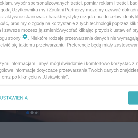
klam, wybór spersonalizowanych treści, pomiar reklam i treści, bad
 zgodą Użytkownika my i Zaufani Partnerzy możemy używać dokład
az aktywnie skanować charakterystykę urządzenia do celów identyfi
ść, prosimy o zgodę na korzystanie z tych technologii poprzez klikn
a i zawsze możesz ją zmienić/wycofać klikając przycisk ustawień pr
ogu strony
. Niektóre rodzaje przetwarzania danych nie wymagaj
iwić się takiemu przetwarzaniu. Preferencje będą miały zastosowanie
szymi informacjami, abyś mógł świadomie i komfortowo korzystać z
gółowe informacje dotyczące przetwarzania Twoich danych znajdzi
s
oraz po kliknięciu w „Ustawienia”.
USTAWIENIA