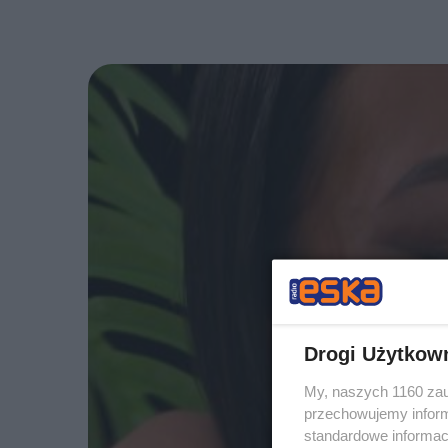
Drogi Użytkow
My, naszych 1160 zau
przechowujemy informa
standardowe informac