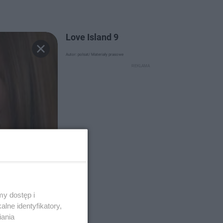
Love Island 9
Autor: polsat/ Materiały prasowe
y dostęp i
lne identyfikatory,
iania