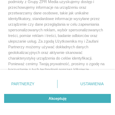
podmioty z Grupy ZPR Media uzyskujemy dostęp i
przechowujemy informacje na urządzeniu oraz
przetwarzamy dane osobowe, takie jak unikalne
identyfikatory, standardowe informacje wysyłane przez
urządzenie czy dane przeglądania w celu zapewniania
spersonalizowanych reklam, wybór spersonalizowanych
treści, pomiar reklam i treści, badanie odbiorców oraz
ulepszanie usług. Za zgodą Użytkownika my i Zaufani
Partnerzy możemy używać dokładnych danych
geolokalizacyjnych oraz aktywnie skanować
charakterystykę urządzenia do celów identyfikacji.
Ponieważ cenimy Twoją prywatność, prosimy o zgodę na
korzystanie z tych technologii poprzez kliknięcie
„Akceptuję”. Zgoda jest dobrowolna i zawsze możesz ją
zmienić/wycofać klikając przycisk ustawień prywatności
PARTNERZY
USTAWIENIA
znajdujący się w lewym dolnym rogu strony
. Niektóre
rodzaje przetwarzania danych nie wymagają zgody
Akceptuję
użytkownika, ale masz prawo sprzeciwić się takiemu
przetwarzaniu. Preferencje będą miały zastosowanie tylko
na tej witrynie.