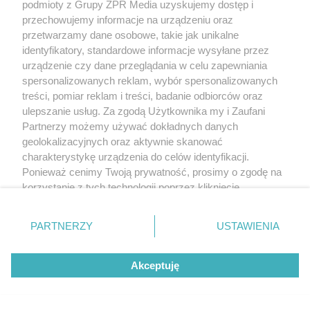
podmioty z Grupy ZPR Media uzyskujemy dostęp i
przechowujemy informacje na urządzeniu oraz
przetwarzamy dane osobowe, takie jak unikalne
identyfikatory, standardowe informacje wysyłane przez
urządzenie czy dane przeglądania w celu zapewniania
spersonalizowanych reklam, wybór spersonalizowanych
treści, pomiar reklam i treści, badanie odbiorców oraz
ulepszanie usług. Za zgodą Użytkownika my i Zaufani
Partnerzy możemy używać dokładnych danych
geolokalizacyjnych oraz aktywnie skanować
charakterystykę urządzenia do celów identyfikacji.
Ponieważ cenimy Twoją prywatność, prosimy o zgodę na
korzystanie z tych technologii poprzez kliknięcie
„Akceptuję”. Zgoda jest dobrowolna i zawsze możesz ją
zmienić/wycofać klikając przycisk ustawień prywatności
PARTNERZY
USTAWIENIA
znajdujący się w lewym dolnym rogu strony
. Niektóre
rodzaje przetwarzania danych nie wymagają zgody
Akceptuję
użytkownika, ale masz prawo sprzeciwić się takiemu
przetwarzaniu. Preferencje będą miały zastosowanie tylko
na tej witrynie.