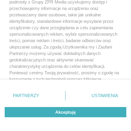
podmioty z Grupy ZPR Media uzyskujemy dostęp i
przechowujemy informacje na urządzeniu oraz
przetwarzamy dane osobowe, takie jak unikalne
identyfikatory, standardowe informacje wysyłane przez
urządzenie czy dane przeglądania w celu zapewniania
spersonalizowanych reklam, wybór spersonalizowanych
treści, pomiar reklam i treści, badanie odbiorców oraz
ulepszanie usług. Za zgodą Użytkownika my i Zaufani
Partnerzy możemy używać dokładnych danych
geolokalizacyjnych oraz aktywnie skanować
charakterystykę urządzenia do celów identyfikacji.
Ponieważ cenimy Twoją prywatność, prosimy o zgodę na
korzystanie z tych technologii poprzez kliknięcie
„Akceptuję”. Zgoda jest dobrowolna i zawsze możesz ją
zmienić/wycofać klikając przycisk ustawień prywatności
PARTNERZY
USTAWIENIA
znajdujący się w lewym dolnym rogu strony
. Niektóre
rodzaje przetwarzania danych nie wymagają zgody
Akceptuję
użytkownika, ale masz prawo sprzeciwić się takiemu
przetwarzaniu. Preferencje będą miały zastosowanie tylko
na tej witrynie.