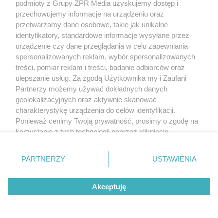
podmioty z Grupy ZPR Media uzyskujemy dostęp i
przechowujemy informacje na urządzeniu oraz
przetwarzamy dane osobowe, takie jak unikalne
identyfikatory, standardowe informacje wysyłane przez
urządzenie czy dane przeglądania w celu zapewniania
spersonalizowanych reklam, wybór spersonalizowanych
treści, pomiar reklam i treści, badanie odbiorców oraz
ulepszanie usług. Za zgodą Użytkownika my i Zaufani
Partnerzy możemy używać dokładnych danych
geolokalizacyjnych oraz aktywnie skanować
charakterystykę urządzenia do celów identyfikacji.
Ponieważ cenimy Twoją prywatność, prosimy o zgodę na
korzystanie z tych technologii poprzez kliknięcie
„Akceptuję”. Zgoda jest dobrowolna i zawsze możesz ją
zmienić/wycofać klikając przycisk ustawień prywatności
PARTNERZY
USTAWIENIA
znajdujący się w lewym dolnym rogu strony
. Niektóre
rodzaje przetwarzania danych nie wymagają zgody
Akceptuję
użytkownika, ale masz prawo sprzeciwić się takiemu
przetwarzaniu. Preferencje będą miały zastosowanie tylko
na tej witrynie.