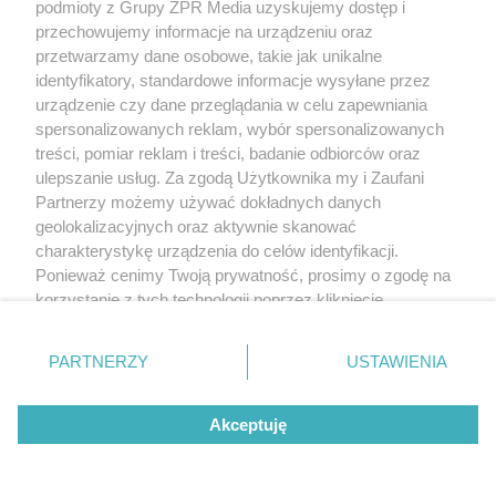
podmioty z Grupy ZPR Media uzyskujemy dostęp i
przechowujemy informacje na urządzeniu oraz
przetwarzamy dane osobowe, takie jak unikalne
identyfikatory, standardowe informacje wysyłane przez
urządzenie czy dane przeglądania w celu zapewniania
spersonalizowanych reklam, wybór spersonalizowanych
treści, pomiar reklam i treści, badanie odbiorców oraz
ulepszanie usług. Za zgodą Użytkownika my i Zaufani
Partnerzy możemy używać dokładnych danych
geolokalizacyjnych oraz aktywnie skanować
charakterystykę urządzenia do celów identyfikacji.
Ponieważ cenimy Twoją prywatność, prosimy o zgodę na
korzystanie z tych technologii poprzez kliknięcie
„Akceptuję”. Zgoda jest dobrowolna i zawsze możesz ją
zmienić/wycofać klikając przycisk ustawień prywatności
PARTNERZY
USTAWIENIA
znajdujący się w lewym dolnym rogu strony
. Niektóre
rodzaje przetwarzania danych nie wymagają zgody
Akceptuję
użytkownika, ale masz prawo sprzeciwić się takiemu
przetwarzaniu. Preferencje będą miały zastosowanie tylko
na tej witrynie.