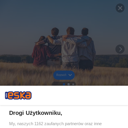
Rozwiń
Drogi Użytkowniku,
My, naszych 1162 zaufanych partnerów oraz inne