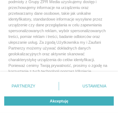
podmioty z Grupy ZPR Media uzyskujemy dostęp i
przechowujemy informacje na urządzeniu oraz
przetwarzamy dane osobowe, takie jak unikalne
identyfikatory, standardowe informacje wysyłane przez
urządzenie czy dane przeglądania w celu zapewniania
spersonalizowanych reklam, wybór spersonalizowanych
treści, pomiar reklam i treści, badanie odbiorców oraz
ulepszanie usług. Za zgodą Użytkownika my i Zaufani
Partnerzy możemy używać dokładnych danych
geolokalizacyjnych oraz aktywnie skanować
charakterystykę urządzenia do celów identyfikacji.
Ponieważ cenimy Twoją prywatność, prosimy o zgodę na
korzystanie z tych technologii poprzez kliknięcie
„Akceptuję”. Zgoda jest dobrowolna i zawsze możesz ją
zmienić/wycofać klikając przycisk ustawień prywatności
PARTNERZY
USTAWIENIA
znajdujący się w lewym dolnym rogu strony
. Niektóre
rodzaje przetwarzania danych nie wymagają zgody
Akceptuję
użytkownika, ale masz prawo sprzeciwić się takiemu
przetwarzaniu. Preferencje będą miały zastosowanie tylko
na tej witrynie.