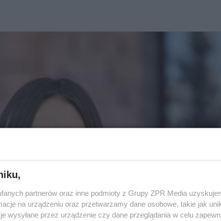
niku,
fanych partnerów oraz inne podmioty z Grupy ZPR Media uzyskujem
cje na urządzeniu oraz przetwarzamy dane osobowe, takie jak unika
je wysyłane przez urządzenie czy dane przeglądania w celu zapewn