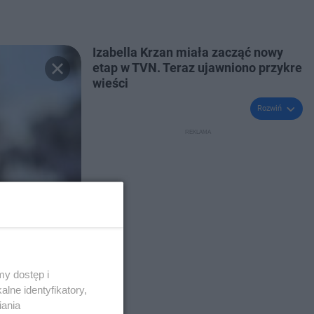
Izabella Krzan miała zacząć nowy
etap w TVN. Teraz ujawniono przykre
wieści
Rozwiń
y dostęp i
lne identyfikatory,
iania