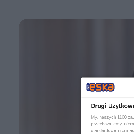
Drogi Użytkow
My, naszych 1160 zau
przechowujemy informa
standardowe informac