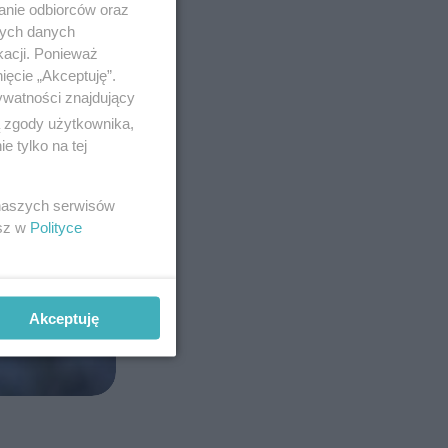
anie odbiorców oraz
nych danych
kacji. Ponieważ
ięcie „Akceptuję”.
ywatności znajdujący
ą zgody użytkownika,
 tylko na tej
 naszych serwisów
esz w
Polityce
Akceptuję