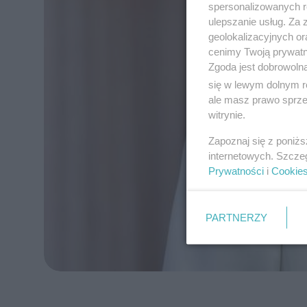
spersonalizowanych re
ulepszanie usług. Za
geolokalizacyjnych or
cenimy Twoją prywatno
Zgoda jest dobrowoln
się w lewym dolnym r
ale masz prawo sprzec
witrynie.
Zapoznaj się z poniż
internetowych. Szcze
Prywatności
i
Cookie
PARTNERZY