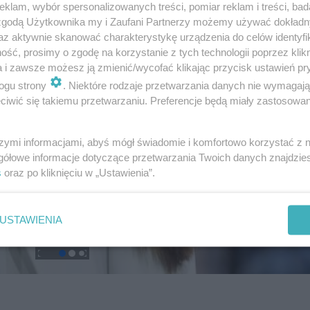
klam, wybór spersonalizowanych treści, pomiar reklam i treści, bad
 zgodą Użytkownika my i Zaufani Partnerzy możemy używać dokład
az aktywnie skanować charakterystykę urządzenia do celów identyfi
ść, prosimy o zgodę na korzystanie z tych technologii poprzez klikn
a i zawsze możesz ją zmienić/wycofać klikając przycisk ustawień pr
ogu strony
. Niektóre rodzaje przetwarzania danych nie wymagaj
iwić się takiemu przetwarzaniu. Preferencje będą miały zastosowanie
szymi informacjami, abyś mógł świadomie i komfortowo korzystać z
gółowe informacje dotyczące przetwarzania Twoich danych znajdzi
s
oraz po kliknięciu w „Ustawienia”.
USTAWIENIA