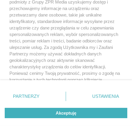
podmioty z Grupy ZPR Media uzyskujemy dostęp i
przechowujemy informacje na urządzeniu oraz
przetwarzamy dane osobowe, takie jak unikalne
identyfikatory, standardowe informacje wysyłane przez
urządzenie czy dane przeglądania w celu zapewniania
spersonalizowanych reklam, wybór spersonalizowanych
treści, pomiar reklam i treści, badanie odbiorców oraz
ulepszanie usług. Za zgodą Użytkownika my i Zaufani
Partnerzy możemy używać dokładnych danych
geolokalizacyjnych oraz aktywnie skanować
charakterystykę urządzenia do celów identyfikacji.
Ponieważ cenimy Twoją prywatność, prosimy o zgodę na
korzystanie z tych technologii poprzez kliknięcie
„Akceptuję”. Zgoda jest dobrowolna i zawsze możesz ją
zmienić/wycofać klikając przycisk ustawień prywatności
PARTNERZY
USTAWIENIA
znajdujący się w lewym dolnym rogu strony
. Niektóre
rodzaje przetwarzania danych nie wymagają zgody
Akceptuję
użytkownika, ale masz prawo sprzeciwić się takiemu
przetwarzaniu. Preferencje będą miały zastosowanie tylko
na tej witrynie.