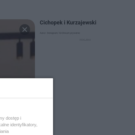
Cichopek i Kurzajewski
Autor: Instagram/ Archiwum prywatne
y dostęp i
lne identyfikatory,
iania