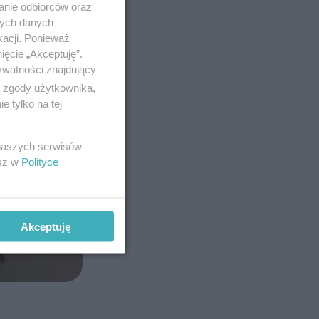
anie odbiorców oraz
nych danych
kacji. Ponieważ
ięcie „Akceptuję”.
ywatności znajdujący
ą zgody użytkownika,
 tylko na tej
 naszych serwisów
esz w
Polityce
Akceptuję