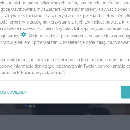
klam, wybór spersonalizowanych treści, pomiar reklam i treści, bad
 zgodą Użytkownika my i Zaufani Partnerzy możemy używać dokład
az aktywnie skanować charakterystykę urządzenia do celów identyfi
ść, prosimy o zgodę na korzystanie z tych technologii poprzez klikn
a i zawsze możesz ją zmienić/wycofać klikając przycisk ustawień pr
ogu strony
. Niektóre rodzaje przetwarzania danych nie wymagaj
iwić się takiemu przetwarzaniu. Preferencje będą miały zastosowanie
szymi informacjami, abyś mógł świadomie i komfortowo korzystać z
gółowe informacje dotyczące przetwarzania Twoich danych znajdzi
s
oraz po kliknięciu w „Ustawienia”.
USTAWIENIA