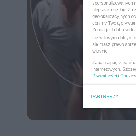
spersonalizowanych re
ulepszanie usług. Za
geolokalizacyjnych or
cenimy Twoją prywatno
Zgoda jest dobrowoln
się w lewym dolnym r
ale masz prawo sprzec
witrynie.
Zapoznaj się z poniż
internetowych. Szcze
Prywatności
i
Cookie
PARTNERZY