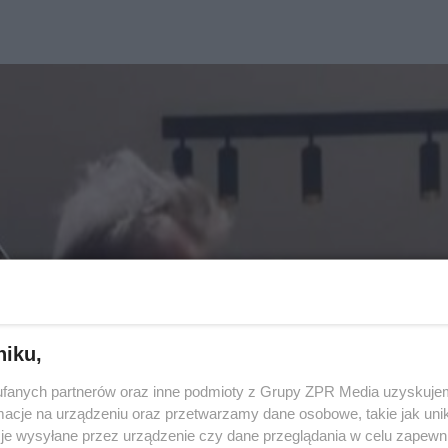
niku,
fanych partnerów oraz inne podmioty z Grupy ZPR Media uzyskujem
cje na urządzeniu oraz przetwarzamy dane osobowe, takie jak unika
je wysyłane przez urządzenie czy dane przeglądania w celu zapewn