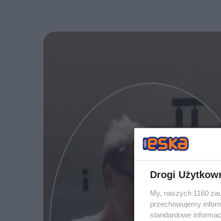
Drogi Użytkow
My, naszych 1160 zau
przechowujemy informa
standardowe informac