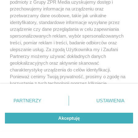
podmioty z Grupy ZPR Media uzyskujemy dostęp i
przechowujemy informacje na urządzeniu oraz
przetwarzamy dane osobowe, takie jak unikalne
identyfikatory, standardowe informacje wysyłane przez
urządzenie czy dane przeglądania w celu zapewniania
spersonalizowanych reklam, wybór spersonalizowanych
treści, pomiar reklam i treści, badanie odbiorców oraz
ulepszanie usług. Za zgodą Użytkownika my i Zaufani
Partnerzy możemy używać dokładnych danych
geolokalizacyjnych oraz aktywnie skanować
charakterystykę urządzenia do celów identyfikacji.
Ponieważ cenimy Twoją prywatność, prosimy o zgodę na
korzystanie z tych technologii poprzez kliknięcie
„Akceptuję”. Zgoda jest dobrowolna i zawsze możesz ją
zmienić/wycofać klikając przycisk ustawień prywatności
PARTNERZY
USTAWIENIA
znajdujący się w lewym dolnym rogu strony
. Niektóre
rodzaje przetwarzania danych nie wymagają zgody
Akceptuję
użytkownika, ale masz prawo sprzeciwić się takiemu
przetwarzaniu. Preferencje będą miały zastosowanie tylko
na tej witrynie.