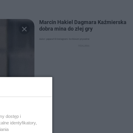
Marcin Hakiel Dagmara Kaźmierska
dobra mina do złej gry
Autor: papara18/instagram/ Archiwum prywatne
y dostęp i
lne identyfikatory,
iania