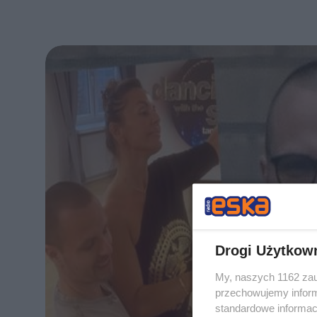
Drogi Użytkow
My, naszych 1162 zau
przechowujemy informa
standardowe informac