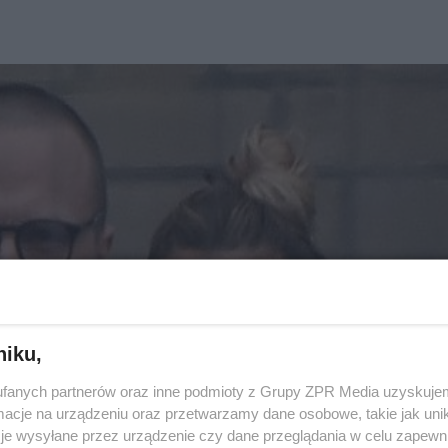
niku,
fanych partnerów oraz inne podmioty z Grupy ZPR Media uzyskujem
cje na urządzeniu oraz przetwarzamy dane osobowe, takie jak unika
je wysyłane przez urządzenie czy dane przeglądania w celu zapewn