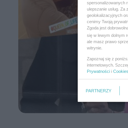
spersonalizowanych re
ulepszanie usług. Za
geolokalizacyjnych or
cenimy Twoją prywatno
Zgoda jest dobrowoln
się w lewym dolnym r
ale masz prawo sprzec
witrynie.
Zapoznaj się z poniż
internetowych. Szcze
Prywatności
i
Cookie
PARTNERZY