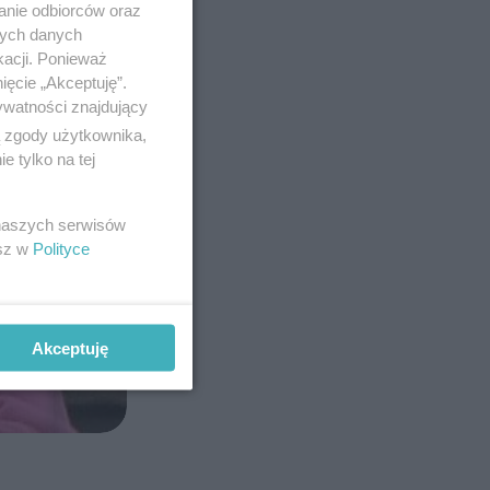
anie odbiorców oraz
nych danych
kacji. Ponieważ
ięcie „Akceptuję”.
ywatności znajdujący
ą zgody użytkownika,
 tylko na tej
 naszych serwisów
esz w
Polityce
Akceptuję