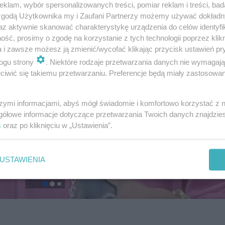
klam, wybór spersonalizowanych treści, pomiar reklam i treści, bad
 zgodą Użytkownika my i Zaufani Partnerzy możemy używać dokład
az aktywnie skanować charakterystykę urządzenia do celów identyfi
ść, prosimy o zgodę na korzystanie z tych technologii poprzez klikn
a i zawsze możesz ją zmienić/wycofać klikając przycisk ustawień pr
ogu strony
. Niektóre rodzaje przetwarzania danych nie wymagaj
iwić się takiemu przetwarzaniu. Preferencje będą miały zastosowanie
szymi informacjami, abyś mógł świadomie i komfortowo korzystać z
gółowe informacje dotyczące przetwarzania Twoich danych znajdzi
s
oraz po kliknięciu w „Ustawienia”.
USTAWIENIA