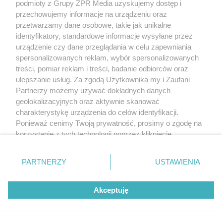
podmioty z Grupy ZPR Media uzyskujemy dostęp i
przechowujemy informacje na urządzeniu oraz
przetwarzamy dane osobowe, takie jak unikalne
identyfikatory, standardowe informacje wysyłane przez
urządzenie czy dane przeglądania w celu zapewniania
spersonalizowanych reklam, wybór spersonalizowanych
treści, pomiar reklam i treści, badanie odbiorców oraz
ulepszanie usług. Za zgodą Użytkownika my i Zaufani
Partnerzy możemy używać dokładnych danych
geolokalizacyjnych oraz aktywnie skanować
charakterystykę urządzenia do celów identyfikacji.
Ponieważ cenimy Twoją prywatność, prosimy o zgodę na
korzystanie z tych technologii poprzez kliknięcie
„Akceptuję”. Zgoda jest dobrowolna i zawsze możesz ją
zmienić/wycofać klikając przycisk ustawień prywatności
PARTNERZY
USTAWIENIA
znajdujący się w lewym dolnym rogu strony
. Niektóre
rodzaje przetwarzania danych nie wymagają zgody
Akceptuję
użytkownika, ale masz prawo sprzeciwić się takiemu
przetwarzaniu. Preferencje będą miały zastosowanie tylko
na tej witrynie.