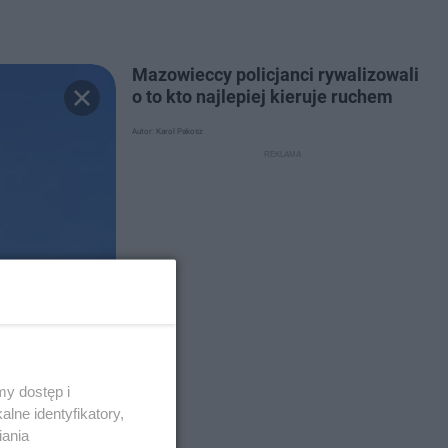
Mazowieccy policjanci rywalizowali
o to kto najlepiej kieruje ruchem
Autor: Karol Pakosz
y dostęp i
lne identyfikatory,
iania