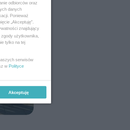
anie odbiorców oraz
nych danych
kacji. Ponieważ
ięcie „Akceptuję”.
ywatności znajdujący
ą zgody użytkownika,
 tylko na tej
 naszych serwisów
esz w
Polityce
Akceptuję