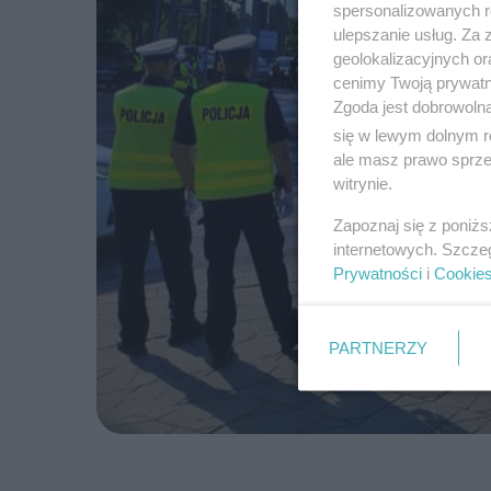
spersonalizowanych re
ulepszanie usług. Za
geolokalizacyjnych or
cenimy Twoją prywatno
Zgoda jest dobrowoln
się w lewym dolnym r
ale masz prawo sprzec
witrynie.
Zapoznaj się z poniż
internetowych. Szcze
Prywatności
i
Cookie
PARTNERZY