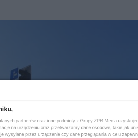
niku,
fanych partnerów oraz inne podmioty z Grupy ZPR Media uzyskujem
cje na urządzeniu oraz przetwarzamy dane osobowe, takie jak unika
je wysyłane przez urządzenie czy dane przeglądania w celu zapewn