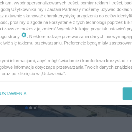
klam, wybór spersonalizowanych treści, pomiar reklam i treści, bad
 zgodą Użytkownika my i Zaufani Partnerzy możemy używać dokład
az aktywnie skanować charakterystykę urządzenia do celów identyfi
ść, prosimy o zgodę na korzystanie z tych technologii poprzez klikn
a i zawsze możesz ją zmienić/wycofać klikając przycisk ustawień pr
ogu strony
. Niektóre rodzaje przetwarzania danych nie wymagaj
iwić się takiemu przetwarzaniu. Preferencje będą miały zastosowanie
szymi informacjami, abyś mógł świadomie i komfortowo korzystać z
gółowe informacje dotyczące przetwarzania Twoich danych znajdzi
s
oraz po kliknięciu w „Ustawienia”.
USTAWIENIA