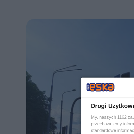
Drogi Użytkow
My, naszych 1162 zau
przechowujemy informa
standardowe informac