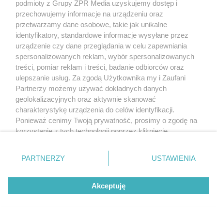
podmioty z Grupy ZPR Media uzyskujemy dostęp i
przechowujemy informacje na urządzeniu oraz
przetwarzamy dane osobowe, takie jak unikalne
identyfikatory, standardowe informacje wysyłane przez
urządzenie czy dane przeglądania w celu zapewniania
spersonalizowanych reklam, wybór spersonalizowanych
treści, pomiar reklam i treści, badanie odbiorców oraz
ulepszanie usług. Za zgodą Użytkownika my i Zaufani
Partnerzy możemy używać dokładnych danych
geolokalizacyjnych oraz aktywnie skanować
charakterystykę urządzenia do celów identyfikacji.
Ponieważ cenimy Twoją prywatność, prosimy o zgodę na
korzystanie z tych technologii poprzez kliknięcie
„Akceptuję”. Zgoda jest dobrowolna i zawsze możesz ją
zmienić/wycofać klikając przycisk ustawień prywatności
PARTNERZY
USTAWIENIA
znajdujący się w lewym dolnym rogu strony
. Niektóre
rodzaje przetwarzania danych nie wymagają zgody
Akceptuję
użytkownika, ale masz prawo sprzeciwić się takiemu
przetwarzaniu. Preferencje będą miały zastosowanie tylko
na tej witrynie.