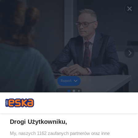
Rozwiń
Drogi Użytkowniku,
My, naszych 1162 zaufanych partnerów oraz inne