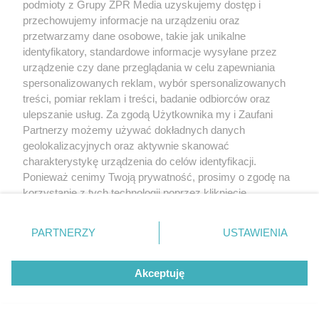
podmioty z Grupy ZPR Media uzyskujemy dostęp i
przechowujemy informacje na urządzeniu oraz
przetwarzamy dane osobowe, takie jak unikalne
identyfikatory, standardowe informacje wysyłane przez
urządzenie czy dane przeglądania w celu zapewniania
spersonalizowanych reklam, wybór spersonalizowanych
treści, pomiar reklam i treści, badanie odbiorców oraz
ulepszanie usług. Za zgodą Użytkownika my i Zaufani
Partnerzy możemy używać dokładnych danych
geolokalizacyjnych oraz aktywnie skanować
charakterystykę urządzenia do celów identyfikacji.
Ponieważ cenimy Twoją prywatność, prosimy o zgodę na
korzystanie z tych technologii poprzez kliknięcie
„Akceptuję”. Zgoda jest dobrowolna i zawsze możesz ją
zmienić/wycofać klikając przycisk ustawień prywatności
PARTNERZY
USTAWIENIA
znajdujący się w lewym dolnym rogu strony
. Niektóre
rodzaje przetwarzania danych nie wymagają zgody
Akceptuję
użytkownika, ale masz prawo sprzeciwić się takiemu
przetwarzaniu. Preferencje będą miały zastosowanie tylko
na tej witrynie.