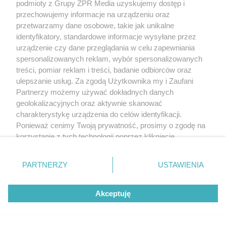
podmioty z Grupy ZPR Media uzyskujemy dostęp i
przechowujemy informacje na urządzeniu oraz
przetwarzamy dane osobowe, takie jak unikalne
identyfikatory, standardowe informacje wysyłane przez
urządzenie czy dane przeglądania w celu zapewniania
spersonalizowanych reklam, wybór spersonalizowanych
treści, pomiar reklam i treści, badanie odbiorców oraz
ulepszanie usług. Za zgodą Użytkownika my i Zaufani
Partnerzy możemy używać dokładnych danych
geolokalizacyjnych oraz aktywnie skanować
charakterystykę urządzenia do celów identyfikacji.
Ponieważ cenimy Twoją prywatność, prosimy o zgodę na
korzystanie z tych technologii poprzez kliknięcie
„Akceptuję”. Zgoda jest dobrowolna i zawsze możesz ją
zmienić/wycofać klikając przycisk ustawień prywatności
PARTNERZY
USTAWIENIA
znajdujący się w lewym dolnym rogu strony
. Niektóre
rodzaje przetwarzania danych nie wymagają zgody
Akceptuję
użytkownika, ale masz prawo sprzeciwić się takiemu
przetwarzaniu. Preferencje będą miały zastosowanie tylko
na tej witrynie.