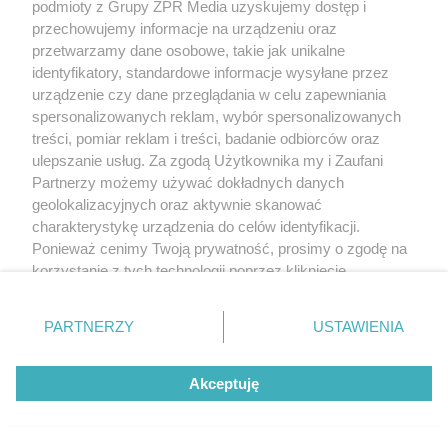
podmioty z Grupy ZPR Media uzyskujemy dostęp i
przechowujemy informacje na urządzeniu oraz
przetwarzamy dane osobowe, takie jak unikalne
identyfikatory, standardowe informacje wysyłane przez
urządzenie czy dane przeglądania w celu zapewniania
spersonalizowanych reklam, wybór spersonalizowanych
treści, pomiar reklam i treści, badanie odbiorców oraz
ulepszanie usług. Za zgodą Użytkownika my i Zaufani
Partnerzy możemy używać dokładnych danych
geolokalizacyjnych oraz aktywnie skanować
charakterystykę urządzenia do celów identyfikacji.
Ponieważ cenimy Twoją prywatność, prosimy o zgodę na
korzystanie z tych technologii poprzez kliknięcie
„Akceptuję”. Zgoda jest dobrowolna i zawsze możesz ją
zmienić/wycofać klikając przycisk ustawień prywatności
PARTNERZY
USTAWIENIA
znajdujący się w lewym dolnym rogu strony
. Niektóre
rodzaje przetwarzania danych nie wymagają zgody
Akceptuję
użytkownika, ale masz prawo sprzeciwić się takiemu
przetwarzaniu. Preferencje będą miały zastosowanie tylko
na tej witrynie.