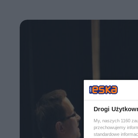
Drogi Użytkow
My, naszych 1160 zau
przechowujemy informa
standardowe informac