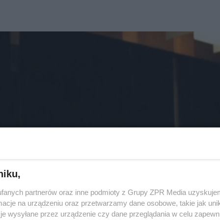
niku,
fanych partnerów oraz inne podmioty z Grupy ZPR Media uzyskujem
cje na urządzeniu oraz przetwarzamy dane osobowe, takie jak unika
je wysyłane przez urządzenie czy dane przeglądania w celu zapewn