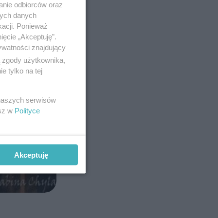
anie odbiorców oraz
nych danych
kacji. Ponieważ
ięcie „Akceptuję”.
ywatności znajdujący
ą zgody użytkownika,
 tylko na tej
 naszych serwisów
esz w
Polityce
Akceptuję