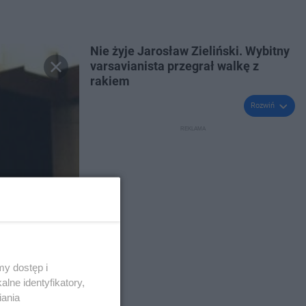
Nie żyje Jarosław Zieliński. Wybitny
varsavianista przegrał walkę z
rakiem
Rozwiń
y dostęp i
lne identyfikatory,
iania