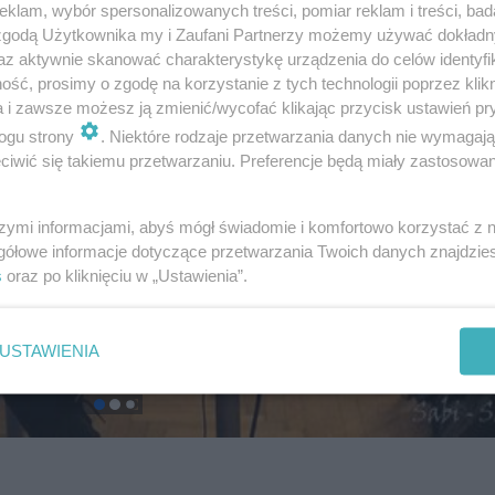
klam, wybór spersonalizowanych treści, pomiar reklam i treści, bad
 zgodą Użytkownika my i Zaufani Partnerzy możemy używać dokład
az aktywnie skanować charakterystykę urządzenia do celów identyfi
ść, prosimy o zgodę na korzystanie z tych technologii poprzez klikn
a i zawsze możesz ją zmienić/wycofać klikając przycisk ustawień pr
ogu strony
. Niektóre rodzaje przetwarzania danych nie wymagaj
iwić się takiemu przetwarzaniu. Preferencje będą miały zastosowanie
szymi informacjami, abyś mógł świadomie i komfortowo korzystać z
gółowe informacje dotyczące przetwarzania Twoich danych znajdzi
s
oraz po kliknięciu w „Ustawienia”.
USTAWIENIA