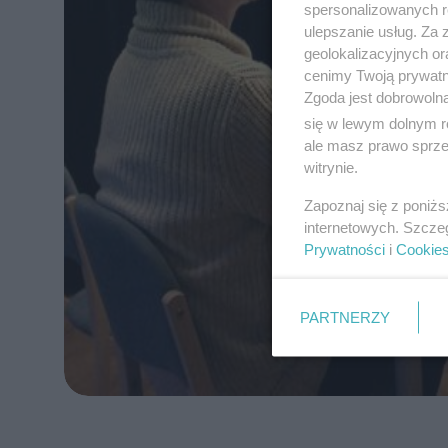
spersonalizowanych re
ulepszanie usług. Za
geolokalizacyjnych or
cenimy Twoją prywatno
Zgoda jest dobrowoln
się w lewym dolnym r
ale masz prawo sprzec
witrynie.
Zapoznaj się z poniż
internetowych. Szcze
Prywatności
i
Cookie
PARTNERZY