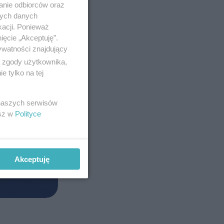
anie odbiorców oraz
nych danych
kacji. Ponieważ
ięcie „Akceptuję”.
ywatności znajdujący
ą zgody użytkownika,
 tylko na tej
 naszych serwisów
esz w
Polityce
Akceptuję