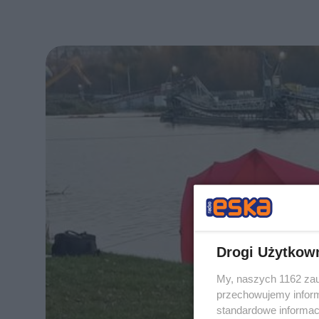
Drogi Użytkow
My, naszych 1162 zau
przechowujemy informa
standardowe informac