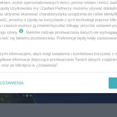
klam, wybór spersonalizowanych treści, pomiar reklam i treści, bad
 zgodą Użytkownika my i Zaufani Partnerzy możemy używać dokład
az aktywnie skanować charakterystykę urządzenia do celów identyfi
ść, prosimy o zgodę na korzystanie z tych technologii poprzez klikn
a i zawsze możesz ją zmienić/wycofać klikając przycisk ustawień pr
ogu strony
. Niektóre rodzaje przetwarzania danych nie wymagaj
iwić się takiemu przetwarzaniu. Preferencje będą miały zastosowanie
szymi informacjami, abyś mógł świadomie i komfortowo korzystać z
gółowe informacje dotyczące przetwarzania Twoich danych znajdzi
s
oraz po kliknięciu w „Ustawienia”.
USTAWIENIA