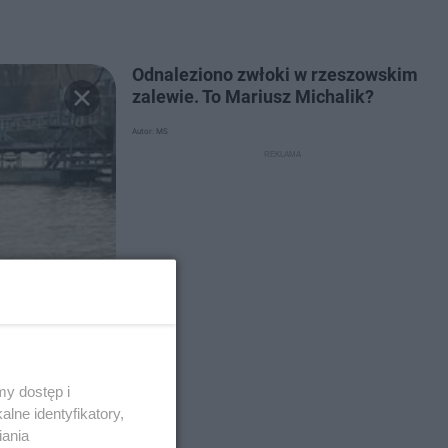
Odnaleziono zwłoki w rzeszowskim
zalewie. To Mariusz Michalik?
Autor: MS
y dostęp i
lne identyfikatory,
iania