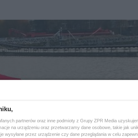
niku,
fanych partnerów oraz inne podmioty z Grupy ZPR Media uzyskujem
cje na urządzeniu oraz przetwarzamy dane osobowe, takie jak unika
je wysyłane przez urządzenie czy dane przeglądania w celu zapewn