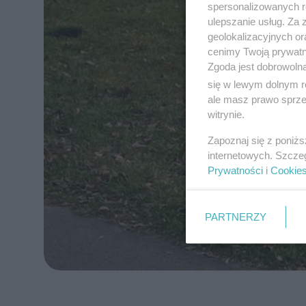
spersonalizowanych re
ulepszanie usług. Za
geolokalizacyjnych or
cenimy Twoją prywatno
Zgoda jest dobrowoln
się w lewym dolnym r
ale masz prawo sprzec
witrynie.
Zapoznaj się z poniż
internetowych. Szcze
Prywatności
i
Cookie
PARTNERZY