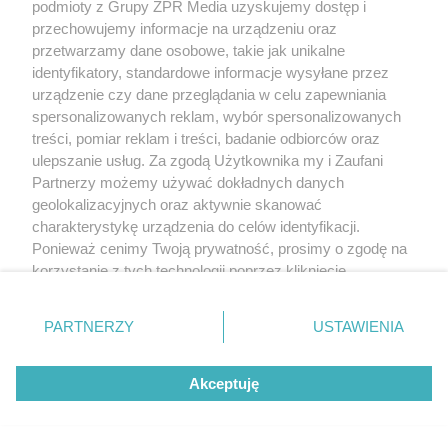
podmioty z Grupy ZPR Media uzyskujemy dostęp i
przechowujemy informacje na urządzeniu oraz
przetwarzamy dane osobowe, takie jak unikalne
identyfikatory, standardowe informacje wysyłane przez
urządzenie czy dane przeglądania w celu zapewniania
spersonalizowanych reklam, wybór spersonalizowanych
treści, pomiar reklam i treści, badanie odbiorców oraz
ulepszanie usług. Za zgodą Użytkownika my i Zaufani
Partnerzy możemy używać dokładnych danych
geolokalizacyjnych oraz aktywnie skanować
charakterystykę urządzenia do celów identyfikacji.
Ponieważ cenimy Twoją prywatność, prosimy o zgodę na
korzystanie z tych technologii poprzez kliknięcie
„Akceptuję”. Zgoda jest dobrowolna i zawsze możesz ją
zmienić/wycofać klikając przycisk ustawień prywatności
PARTNERZY
USTAWIENIA
znajdujący się w lewym dolnym rogu strony
. Niektóre
rodzaje przetwarzania danych nie wymagają zgody
Akceptuję
użytkownika, ale masz prawo sprzeciwić się takiemu
przetwarzaniu. Preferencje będą miały zastosowanie tylko
na tej witrynie.