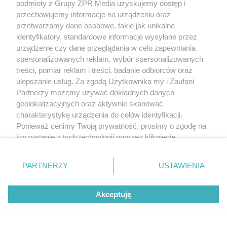
podmioty z Grupy ZPR Media uzyskujemy dostęp i
przechowujemy informacje na urządzeniu oraz
przetwarzamy dane osobowe, takie jak unikalne
identyfikatory, standardowe informacje wysyłane przez
urządzenie czy dane przeglądania w celu zapewniania
spersonalizowanych reklam, wybór spersonalizowanych
treści, pomiar reklam i treści, badanie odbiorców oraz
ulepszanie usług. Za zgodą Użytkownika my i Zaufani
Partnerzy możemy używać dokładnych danych
geolokalizacyjnych oraz aktywnie skanować
charakterystykę urządzenia do celów identyfikacji.
Ponieważ cenimy Twoją prywatność, prosimy o zgodę na
korzystanie z tych technologii poprzez kliknięcie
„Akceptuję”. Zgoda jest dobrowolna i zawsze możesz ją
zmienić/wycofać klikając przycisk ustawień prywatności
PARTNERZY
USTAWIENIA
znajdujący się w lewym dolnym rogu strony
. Niektóre
rodzaje przetwarzania danych nie wymagają zgody
Akceptuję
użytkownika, ale masz prawo sprzeciwić się takiemu
przetwarzaniu. Preferencje będą miały zastosowanie tylko
na tej witrynie.