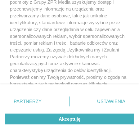
podmioty z Grupy ZPR Media uzyskujemy dostęp i
przechowujemy informacje na urządzeniu oraz
przetwarzamy dane osobowe, takie jak unikalne
identyfikatory, standardowe informacje wysyłane przez
urządzenie czy dane przeglądania w celu zapewniania
spersonalizowanych reklam, wybór spersonalizowanych
treści, pomiar reklam i treści, badanie odbiorców oraz
ulepszanie usług. Za zgodą Użytkownika my i Zaufani
Partnerzy możemy używać dokładnych danych
geolokalizacyjnych oraz aktywnie skanować
charakterystykę urządzenia do celów identyfikacji.
Ponieważ cenimy Twoją prywatność, prosimy o zgodę na
korzystanie z tych technologii poprzez kliknięcie
„Akceptuję”. Zgoda jest dobrowolna i zawsze możesz ją
zmienić/wycofać klikając przycisk ustawień prywatności
PARTNERZY
USTAWIENIA
znajdujący się w lewym dolnym rogu strony
. Niektóre
rodzaje przetwarzania danych nie wymagają zgody
Akceptuję
użytkownika, ale masz prawo sprzeciwić się takiemu
przetwarzaniu. Preferencje będą miały zastosowanie tylko
na tej witrynie.