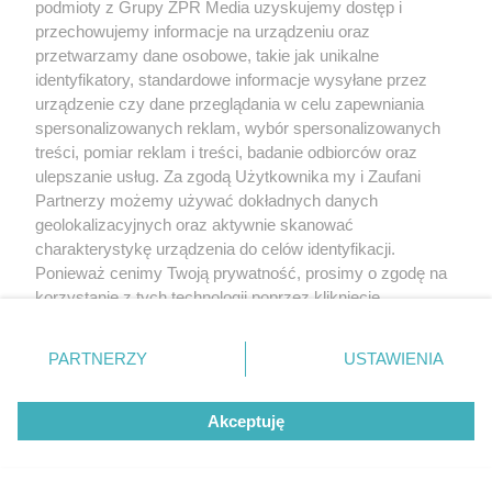
podmioty z Grupy ZPR Media uzyskujemy dostęp i
przechowujemy informacje na urządzeniu oraz
przetwarzamy dane osobowe, takie jak unikalne
identyfikatory, standardowe informacje wysyłane przez
urządzenie czy dane przeglądania w celu zapewniania
spersonalizowanych reklam, wybór spersonalizowanych
treści, pomiar reklam i treści, badanie odbiorców oraz
ulepszanie usług. Za zgodą Użytkownika my i Zaufani
Partnerzy możemy używać dokładnych danych
geolokalizacyjnych oraz aktywnie skanować
charakterystykę urządzenia do celów identyfikacji.
Ponieważ cenimy Twoją prywatność, prosimy o zgodę na
korzystanie z tych technologii poprzez kliknięcie
„Akceptuję”. Zgoda jest dobrowolna i zawsze możesz ją
zmienić/wycofać klikając przycisk ustawień prywatności
PARTNERZY
USTAWIENIA
znajdujący się w lewym dolnym rogu strony
. Niektóre
rodzaje przetwarzania danych nie wymagają zgody
Akceptuję
użytkownika, ale masz prawo sprzeciwić się takiemu
przetwarzaniu. Preferencje będą miały zastosowanie tylko
na tej witrynie.