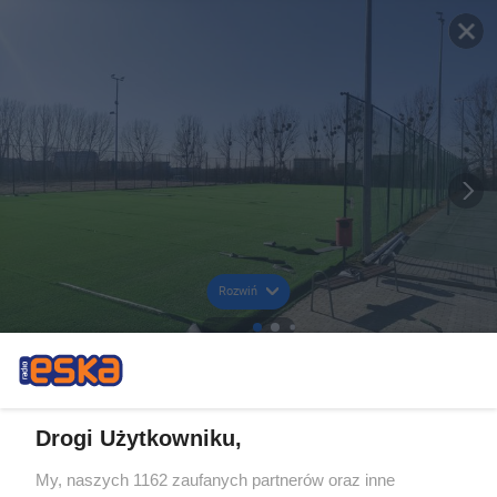
Rozwiń
Drogi Użytkowniku,
My, naszych 1162 zaufanych partnerów oraz inne