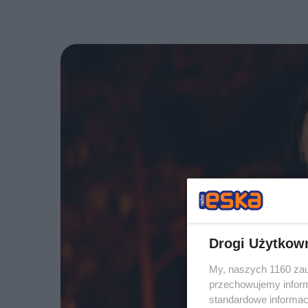
Drogi Użytkow
My, naszych 1160 zau
przechowujemy informa
standardowe informac