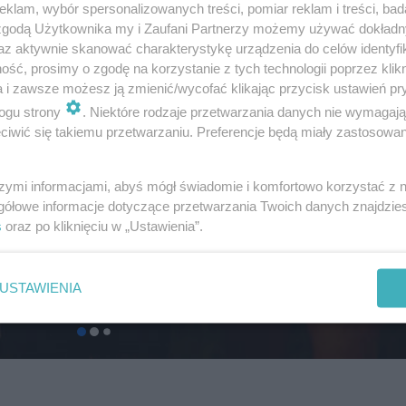
klam, wybór spersonalizowanych treści, pomiar reklam i treści, bad
 zgodą Użytkownika my i Zaufani Partnerzy możemy używać dokład
az aktywnie skanować charakterystykę urządzenia do celów identyfi
ść, prosimy o zgodę na korzystanie z tych technologii poprzez klikn
a i zawsze możesz ją zmienić/wycofać klikając przycisk ustawień pr
ogu strony
. Niektóre rodzaje przetwarzania danych nie wymagaj
iwić się takiemu przetwarzaniu. Preferencje będą miały zastosowanie
szymi informacjami, abyś mógł świadomie i komfortowo korzystać z
gółowe informacje dotyczące przetwarzania Twoich danych znajdzi
s
oraz po kliknięciu w „Ustawienia”.
USTAWIENIA