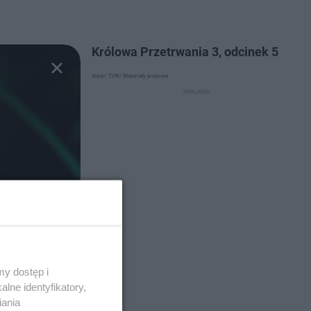
Królowa Przetrwania 3, odcinek 5
Autor: TVN/ Materiały prasowe
y dostęp i
lne identyfikatory,
iania