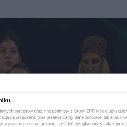
niku,
fanych partnerów oraz inne podmioty z Grupy ZPR Media uzyskujem
cje na urządzeniu oraz przetwarzamy dane osobowe, takie jak unika
je wysyłane przez urządzenie czy dane przeglądania w celu zapewn