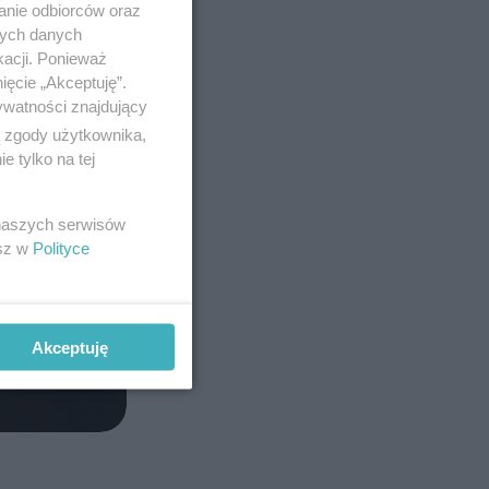
anie odbiorców oraz
nych danych
kacji. Ponieważ
ięcie „Akceptuję”.
ywatności znajdujący
ą zgody użytkownika,
 tylko na tej
 naszych serwisów
esz w
Polityce
Akceptuję