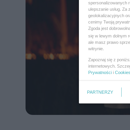
spersonalizowanych re
ulepszanie usług. Za
geolokalizacyjnych or
cenimy Twoją prywatno
Zgoda jest dobrowoln
się w lewym dolnym r
ale masz prawo sprzec
witrynie.
Zapoznaj się z poniż
internetowych. Szcze
Prywatności
i
Cookie
PARTNERZY