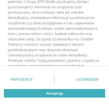
podmioty z Grupy ZPR Media uzyskujemy dostęp i
przechowujemy informacje na urządzeniu oraz
przetwarzamy dane osobowe, takie jak unikalne
identyfikatory, standardowe informacje wysyłane przez
urządzenie czy dane przeglądania w celu zapewniania
spersonalizowanych reklam, wybór spersonalizowanych
treści, pomiar reklam i treści, badanie odbiorców oraz
ulepszanie usług. Za zgodą Użytkownika my i Zaufani
Partnerzy możemy używać dokładnych danych
geolokalizacyjnych oraz aktywnie skanować
charakterystykę urządzenia do celów identyfikacji.
Ponieważ cenimy Twoją prywatność, prosimy o zgodę na
korzystanie z tych technologii poprzez kliknięcie
„Akceptuję”. Zgoda jest dobrowolna i zawsze możesz ją
zmienić/wycofać klikając przycisk ustawień prywatności
PARTNERZY
USTAWIENIA
znajdujący się w lewym dolnym rogu strony
. Niektóre
rodzaje przetwarzania danych nie wymagają zgody
Akceptuję
użytkownika, ale masz prawo sprzeciwić się takiemu
przetwarzaniu. Preferencje będą miały zastosowanie tylko
na tej witrynie.