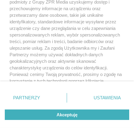
podmioty z Grupy ZPR Media uzyskujemy dostęp i
przechowujemy informacje na urządzeniu oraz
przetwarzamy dane osobowe, takie jak unikalne
identyfikatory, standardowe informacje wysyłane przez
urządzenie czy dane przeglądania w celu zapewniania
spersonalizowanych reklam, wybór spersonalizowanych
treści, pomiar reklam i treści, badanie odbiorców oraz
ulepszanie usług. Za zgodą Użytkownika my i Zaufani
Partnerzy możemy używać dokładnych danych
geolokalizacyjnych oraz aktywnie skanować
charakterystykę urządzenia do celów identyfikacji.
Ponieważ cenimy Twoją prywatność, prosimy o zgodę na
korzystanie z tych technologii poprzez kliknięcie
„Akceptuję”. Zgoda jest dobrowolna i zawsze możesz ją
zmienić/wycofać klikając przycisk ustawień prywatności
PARTNERZY
USTAWIENIA
znajdujący się w lewym dolnym rogu strony
. Niektóre
rodzaje przetwarzania danych nie wymagają zgody
Akceptuję
użytkownika, ale masz prawo sprzeciwić się takiemu
przetwarzaniu. Preferencje będą miały zastosowanie tylko
na tej witrynie.