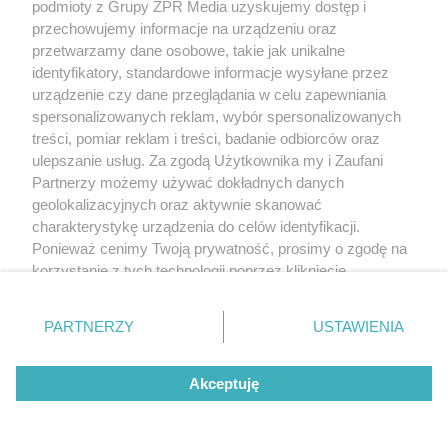
podmioty z Grupy ZPR Media uzyskujemy dostęp i
przechowujemy informacje na urządzeniu oraz
przetwarzamy dane osobowe, takie jak unikalne
identyfikatory, standardowe informacje wysyłane przez
urządzenie czy dane przeglądania w celu zapewniania
spersonalizowanych reklam, wybór spersonalizowanych
treści, pomiar reklam i treści, badanie odbiorców oraz
ulepszanie usług. Za zgodą Użytkownika my i Zaufani
Partnerzy możemy używać dokładnych danych
geolokalizacyjnych oraz aktywnie skanować
charakterystykę urządzenia do celów identyfikacji.
Ponieważ cenimy Twoją prywatność, prosimy o zgodę na
korzystanie z tych technologii poprzez kliknięcie
„Akceptuję”. Zgoda jest dobrowolna i zawsze możesz ją
zmienić/wycofać klikając przycisk ustawień prywatności
PARTNERZY
USTAWIENIA
znajdujący się w lewym dolnym rogu strony
. Niektóre
rodzaje przetwarzania danych nie wymagają zgody
Akceptuję
użytkownika, ale masz prawo sprzeciwić się takiemu
przetwarzaniu. Preferencje będą miały zastosowanie tylko
na tej witrynie.