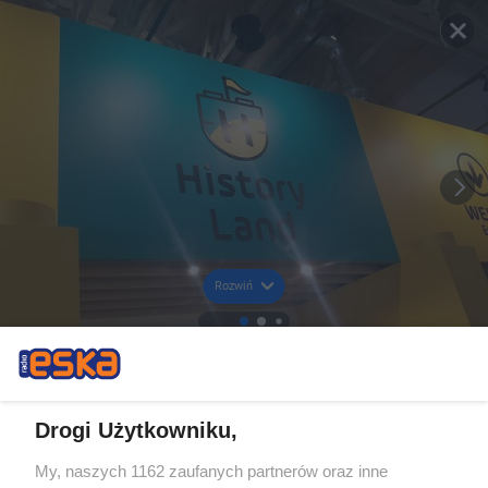
Rozwiń
Drogi Użytkowniku,
My, naszych 1162 zaufanych partnerów oraz inne