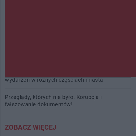
kobiety. Dwie osoby usłyszały zarzut zabójstwa
Burze sparaliżowały region. Strażacy
interweniowali 58 razy
Trwa walka z nosówką w schronisku. Są
śmiertelne przypadki. Uruchomiono zbiórkę!
Radom Music Camp 2026. Trzy dni koncertów i
wydarzeń w różnych częściach miasta
Przeglądy, których nie było. Korupcja i
fałszowanie dokumentów!
ZOBACZ WIĘCEJ