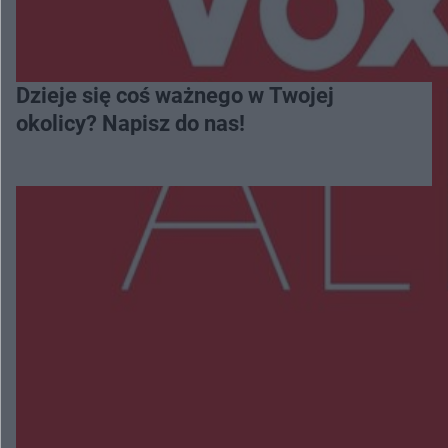
Dzieje się coś ważnego w Twojej
okolicy? Napisz do nas!
Więcej
NAJNOWSZE:
Zmiany i przesunięcia remontu bulwaru w
Gorzowie. Dlaczego?
Policjanci z Przysuchy odnaleźli ciało 40-letniej