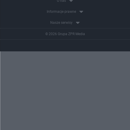
O nas
Informacje prawne
Nasze serwisy
© 2026 Grupa ZPR Media