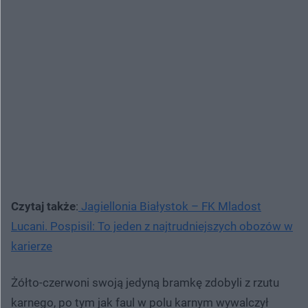
Czytaj także
:
Jagiellonia Białystok – FK Mladost
Lucani. Pospisil: To jeden z najtrudniejszych obozów w
karierze
Żółto-czerwoni swoją jedyną bramkę zdobyli z rzutu
karnego, po tym jak faul w polu karnym wywalczył