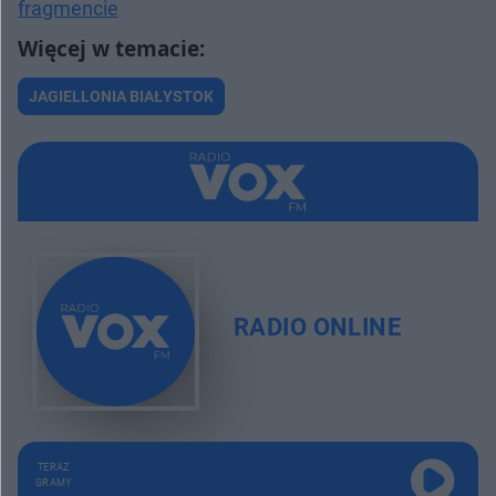
fragmencie
JAGIELLONIA BIAŁYSTOK
RADIO ONLINE
TERAZ
GRAMY