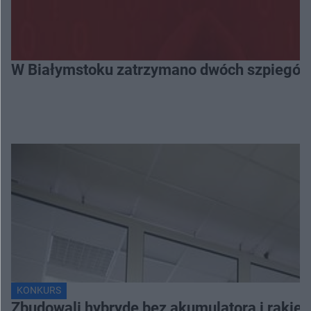
W Białymstoku zatrzymano dwóch szpiegów. 
KONKURS
Zbudowali hybrydę bez akumulatora i rakiet