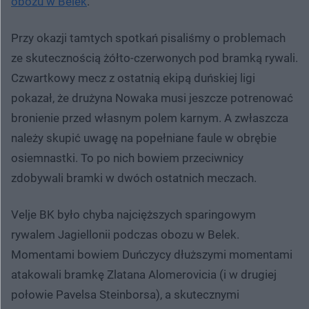
obozu w Belek
.
Przy okazji tamtych spotkań pisaliśmy o problemach
ze skutecznością żółto-czerwonych pod bramką rywali.
Czwartkowy mecz z ostatnią ekipą duńskiej ligi
pokazał, że drużyna Nowaka musi jeszcze potrenować
bronienie przed własnym polem karnym. A zwłaszcza
należy skupić uwagę na popełniane faule w obrębie
osiemnastki. To po nich bowiem przeciwnicy
zdobywali bramki w dwóch ostatnich meczach.
Velje BK było chyba najcięższych sparingowym
rywalem Jagiellonii podczas obozu w Belek.
Momentami bowiem Duńczycy dłuższymi momentami
atakowali bramkę Zlatana Alomerovicia (i w drugiej
połowie Pavelsa Steinborsa), a skutecznymi