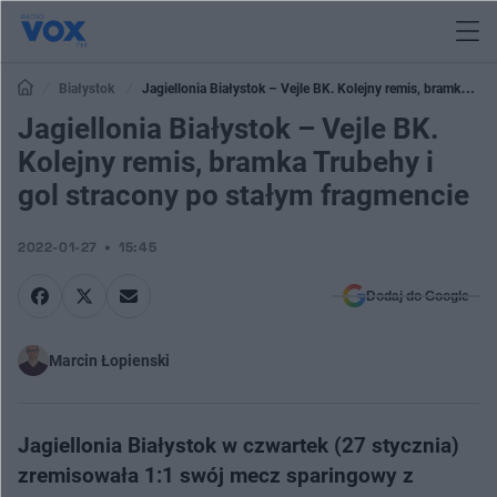
Białystok
Jagiellonia Białystok – Vejle BK. Kolejny remis, bramka
Trubehy i gol stracony po stałym fragmencie
Jagiellonia Białystok – Vejle BK.
Kolejny remis, bramka Trubehy i
gol stracony po stałym fragmencie
2022-01-27
15:45
Dodaj do Google
Marcin Łopienski
Jagiellonia Białystok w czwartek (27 stycznia)
zremisowała 1:1 swój mecz sparingowy z