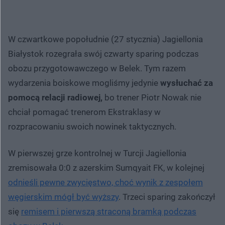
W czwartkowe popołudnie (27 stycznia) Jagiellonia
Białystok rozegrała swój czwarty sparing podczas
obozu przygotowawczego w Belek. Tym razem
wydarzenia boiskowe mogliśmy jedynie
wysłuchać za
pomocą relacji radiowej,
bo trener Piotr Nowak nie
chciał pomagać trenerom Ekstraklasy w
rozpracowaniu swoich nowinek taktycznych.
W pierwszej grze kontrolnej w Turcji Jagiellonia
zremisowała 0:0 z azerskim Sumqyait FK, w kolejnej
odnieśli pewne zwycięstwo, choć wynik z zespołem
węgierskim mógł być wyższy
. Trzeci sparing zakończył
się
remisem i pierwszą straconą bramką podczas