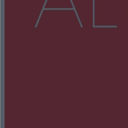
Więcej
NAJNOWSZE:
Wsola: Renault uderzyło w słup i stanął w
płomieniach. 49-latek trafił do szpitala
Zmiany i przesunięcia remontu bulwaru w
Gorzowie. Dlaczego?
Policjanci z Przysuchy odnaleźli ciało 40-letniej
kobiety. Dwie osoby usłyszały zarzut zabójstwa
Burze sparaliżowały region. Strażacy
interweniowali 58 razy