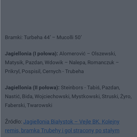
Bramki: Turbeha 44’ – Mucolli 50’
Jagiellonia (I połowa):
Alomerović – Olszewski,
Matysik, Pazdan, Wdowik – Nalepa, Romanczuk –
Prikryl, Pospisil, Cernych - Trubeha
Jagiellonia (II połowa):
Steinbors - Tabiś, Pazdan,
Nastić, Bida, Wojciechowski, Mystkowski, Struski, Żyro,
Faberski, Twarowski
Źródło:
Jagiellonia Białystok – Vejle BK. Kolejny
remis, bramka Trubehy i gol stracony po stałym