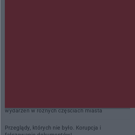
Zmiany i przesunięcia remontu bulwaru w
Gorzowie. Dlaczego?
Policjanci z Przysuchy odnaleźli ciało 40-letniej
kobiety. Dwie osoby usłyszały zarzut zabójstwa
Burze sparaliżowały region. Strażacy
interweniowali 58 razy
Trwa walka z nosówką w schronisku. Są
śmiertelne przypadki. Uruchomiono zbiórkę!
Radom Music Camp 2026. Trzy dni koncertów i
wydarzeń w różnych częściach miasta
Przeglądy, których nie było. Korupcja i
fałszowanie dokumentów!