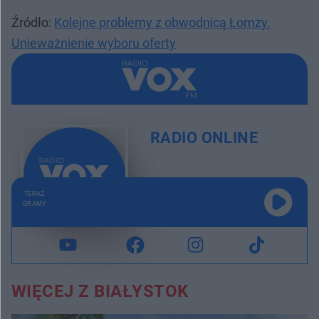
Źródło:
Kolejne problemy z obwodnicą Łomży.
Unieważnienie wyboru oferty
RADIO ONLINE
TERAZ
GRAMY
WIĘCEJ Z BIAŁYSTOK