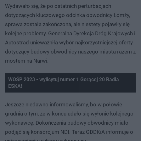
Wydawało się, że po ostatnich perturbacjach
dotyczących kluczowego odcinka obwodnicy Łomży,
sprawa została zakończona, ale niestety pojawiły się
kolejne problemy. Generalna Dyrekcja Dróg Krajowych i
Autostrad unieważniła wybór najkorzystniejszej oferty
dotyczący budowy obwodnicy naszego miasta razem z
mostem na Narwi.
WOŚP 2023 - wylicytuj numer 1 Gorącej 20 Radia
ESKA!
Nie można odtworzyć wideo
Spróbuj ponownie
Jeszcze niedawno informowaliśmy, bo w połowie
grudnia o tym, że w końcu udało się wyłonić kolejnego
wykonawcę. Dokończenia budowy obwodnicy miało
podjąć się konsorcjum NDI. Teraz GDDKiA informuje o
unieważnieniu wyboru wykonawcy.