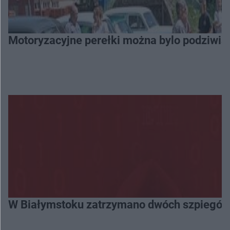
Motoryzacyjne perełki można bylo podziwia
W Białymstoku zatrzymano dwóch szpiegów. 