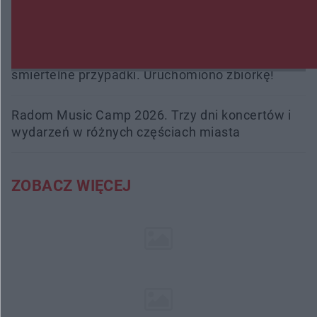
Burze sparaliżowały region. Strażacy
interweniowali 58 razy
Trwa walka z nosówką w schronisku. Są
śmiertelne przypadki. Uruchomiono zbiórkę!
Radom Music Camp 2026. Trzy dni koncertów i
wydarzeń w różnych częściach miasta
ZOBACZ WIĘCEJ