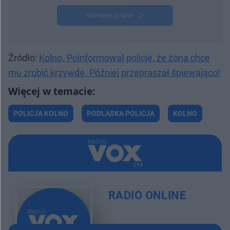
Następne pytanie
Źródło:
Kolno. Poinformował policję, że żona chce
mu zrobić krzywdę. Później przepraszał śpiewająco!
POLICJA KOLNO
PODLASKA POLICJA
KOLNO
RADIO ONLINE