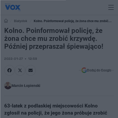
Białystok
Kolno. Poinformował policję, że żona chce mu zrobić
krzywdę. Później przepraszał śpiewająco!
Kolno. Poinformował policję, że
żona chce mu zrobić krzywdę.
Później przepraszał śpiewająco!
2022-01-27
12:59
Dodaj do Google
Marcin Łopienski
63-latek z podlaskiej miejscowości Kolno
zgłosił na policji, że jego żona próbuje zrobić