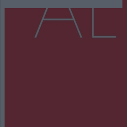
Więcej
NAJNOWSZE:
Wsola: Renault uderzyło w słup i stanął w
płomieniach. 49-latek trafił do szpitala
Zmiany i przesunięcia remontu bulwaru w
Gorzowie. Dlaczego?
Policjanci z Przysuchy odnaleźli ciało 40-letniej
kobiety. Dwie osoby usłyszały zarzut zabójstwa