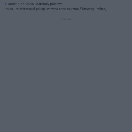
Autor: KPP Kolno/ Materiały prasowe
Kolno. Poinformował policję, że żona chce mu zrobić krzywdę. Później
przepraszał śpiewająco!