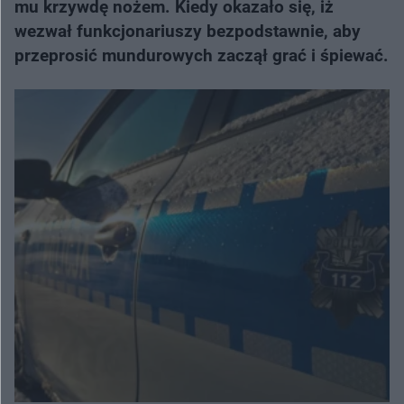
mu krzywdę nożem. Kiedy okazało się, iż
wezwał funkcjonariuszy bezpodstawnie, aby
przeprosić mundurowych zaczął grać i śpiewać.