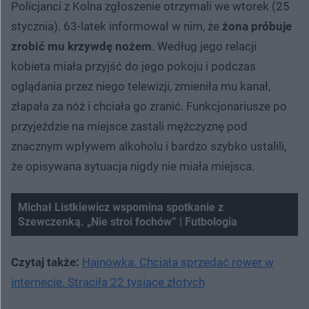
Policjanci z Kolna zgłoszenie otrzymali we wtorek (25
stycznia). 63-latek informował w nim, że
żona próbuje
zrobić mu krzywdę nożem
. Według jego relacji
kobieta miała przyjść do jego pokoju i podczas
oglądania przez niego telewizji, zmieniła mu kanał,
złapała za nóż i chciała go zranić. Funkcjonariusze po
przyjeździe na miejsce zastali mężczyznę pod
znacznym wpływem alkoholu i bardzo szybko ustalili,
że opisywana sytuacja nigdy nie miała miejsca.
Michał Listkiewicz wspomina spotkanie z
Szewczenką. „Nie stroi fochów” | Futbologia
Czytaj także:
Hajnówka. Chciała sprzedać rower w
internecie. Straciła 22 tysiące złotych