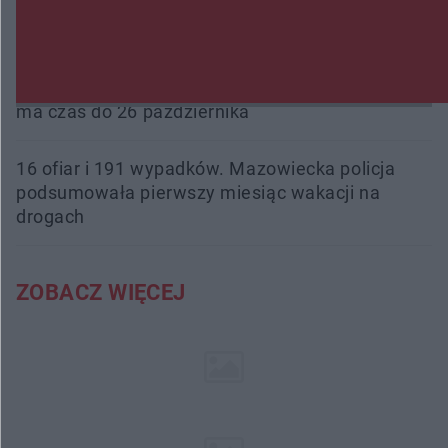
Beach Ball Radom na Borkach. Turniej otworzy
nowe boiska dla mieszkańców
Śledztwo w „Drzewnej” przedłużone. Prokuratura
ma czas do 26 października
16 ofiar i 191 wypadków. Mazowiecka policja
podsumowała pierwszy miesiąc wakacji na
drogach
ZOBACZ WIĘCEJ