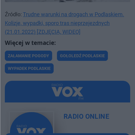
Źródło:
Trudne warunki na drogach w Podlaskiem.
Kolizje, wypadki, sporo tras nieprzejezdnych
(21.01.2022) [ZDJĘCIA, WIDEO]
ZAŁAMANIE POGODY
GOŁOLEDŹ PODLASKIE
WYPADEK PODLASKIE
RADIO ONLINE