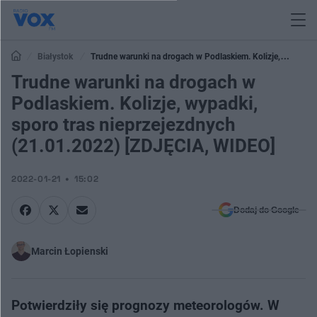
Białystok
Trudne warunki na drogach w Podlaskiem. Kolizje,
wypadki, sporo tras nieprzejezdnych (21.01.2022) [ZDJĘCIA, WIDEO]
Trudne warunki na drogach w
Podlaskiem. Kolizje, wypadki,
sporo tras nieprzejezdnych
(21.01.2022) [ZDJĘCIA, WIDEO]
2022-01-21
15:02
Dodaj do Google
Marcin Łopienski
Potwierdziły się prognozy meteorologów. W