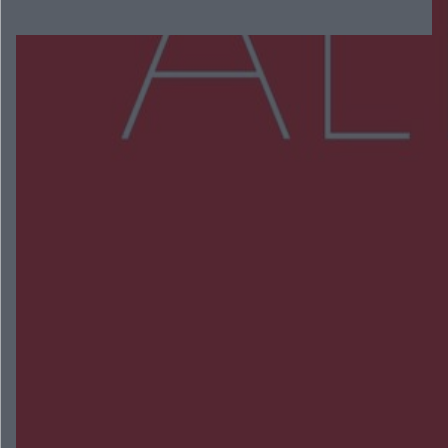
Więcej
NAJNOWSZE:
Trwa walka z nosówką w schronisku. Są
śmiertelne przypadki. Uruchomiono zbiórkę!
Radom Music Camp 2026. Trzy dni koncertów i
wydarzeń w różnych częściach miasta
Przeglądy, których nie było. Korupcja i
fałszowanie dokumentów!