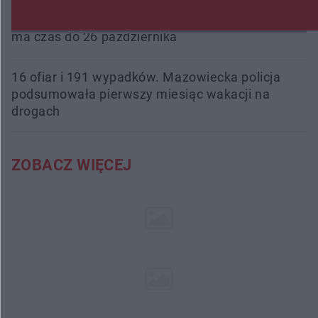
Śledztwo w „Drzewnej” przedłużone. Prokuratura
ma czas do 26 października
16 ofiar i 191 wypadków. Mazowiecka policja
podsumowała pierwszy miesiąc wakacji na
drogach
ZOBACZ WIĘCEJ