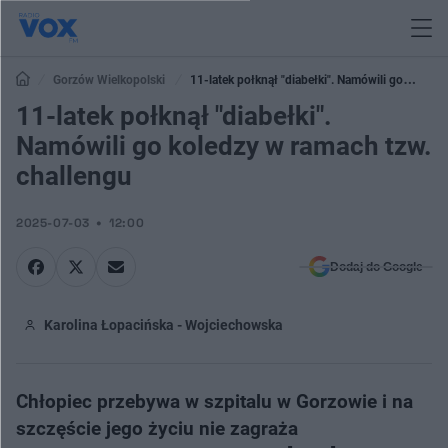
Gorzów Wielkopolski
​11-latek połknął "diabełki". Namówili go
koledzy w ramach tzw. challengu
​11-latek połknął "diabełki".
Namówili go koledzy w ramach tzw.
challengu
2025-07-03
12:00
Dodaj do Google
Karolina Łopacińska - Wojciechowska
Chłopiec przebywa w szpitalu w Gorzowie i na
szczęście jego życiu nie zagraża