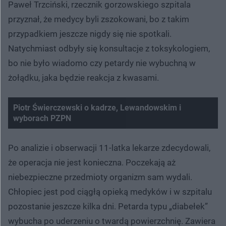
Paweł Trzciński, rzecznik gorzowskiego szpitala
przyznał, że medycy byli zszokowani, bo z takim
przypadkiem jeszcze nigdy się nie spotkali.
Natychmiast odbyły się konsultacje z toksykologiem,
bo nie było wiadomo czy petardy nie wybuchną w
żołądku, jaka będzie reakcja z kwasami.
Piotr Świerczewski o kadrze, Lewandowskim i
wyborach PZPN
Po analizie i obserwacji 11-latka lekarze zdecydowali,
że operacja nie jest konieczna. Poczekają aż
niebezpieczne przedmioty organizm sam wydali.
Chłopiec jest pod ciągłą opieką medyków i w szpitalu
pozostanie jeszcze kilka dni. Petarda typu „diabełek”
wybucha po uderzeniu o twardą powierzchnię. Zawiera