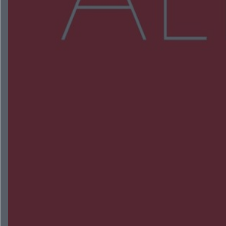
Więcej
NAJNOWSZE:
Trwa walka z nosówką w schronisku. Są
śmiertelne przypadki. Uruchomiono zbiórkę!
Radom Music Camp 2026. Trzy dni koncertów i
wydarzeń w różnych częściach miasta
Przeglądy, których nie było. Korupcja i
fałszowanie dokumentów!
Beach Ball Radom na Borkach. Turniej otworzy
nowe boiska dla mieszkańców