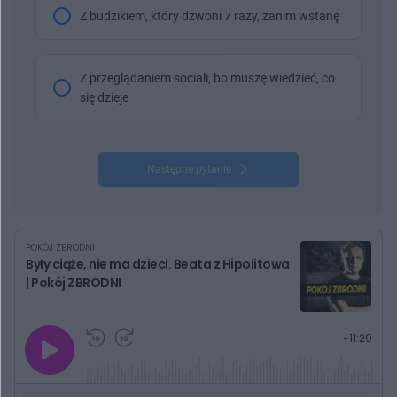
Z budzikiem, który dzwoni 7 razy, zanim wstanę
Z przeglądaniem sociali, bo muszę wiedzieć, co
się dzieje
Następne pytanie
POKÓJ ZBRODNI
Były ciąże, nie ma dzieci. Beata z Hipolitowa
| Pokój ZBRODNI
G
P
P
P
-
11:29
r
r
r
o
a
z
z
j
z
e
e
w
w
o
i
i