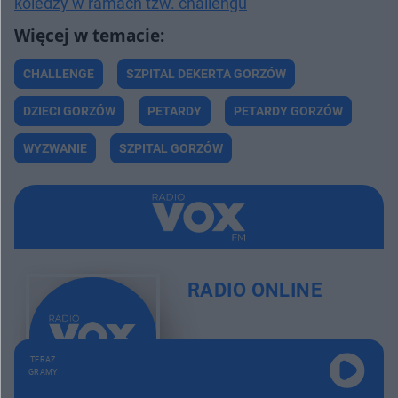
koledzy w ramach tzw. challengu
Prawniczka ugodziła Igora nożem. Jeden celny cios szermierki | Pokój ZBRODNI
12:09
Pozbyły się dziecka, bo było ich "za dużo". Chłopiec ledwo się urodził | Pokój ZBRODNI
10:22
CHALLENGE
SZPITAL DEKERTA GORZÓW
DZIECI GORZÓW
PETARDY
PETARDY GORZÓW
WYZWANIE
SZPITAL GORZÓW
RADIO ONLINE
TERAZ
GRAMY