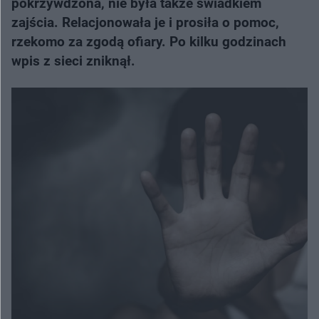
pokrzywdzona, nie była także świadkiem
zajścia. Relacjonowała je i prosiła o pomoc,
rzekomo za zgodą ofiary. Po kilku godzinach
wpis z sieci zniknął.