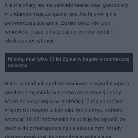
Nie ma ofiary, nie ma zawiadomienia, więc gorzowscy
mundurowi mają związane ręce. Na tą chwilę nie
potwierdzają zdarzenia. Za nim doszli do tych
wniosków, przez kilka godzin próbowali ustalić
okoliczności sytuacji.
Mikołaj miał tylko 13 lat Zginał w bagnie w morderczej
ucieczce
Burzę w mediach społecznościowych wywołał wpis o
gwałcie przyjaciółki autorstwa anonimowej osoby.
Miało do niego dojść w niedzielę [17.05] na dróżce
między Gorzowem w kierunku Wojcieszyc. Kobieta
wczoraj [18.05] zadzwoniła na policję, by zgłosić, że
doszło do przestępstwa na tle seksualnym. Wtedy
dyżurny przekazał, by osobiście stawiła się na