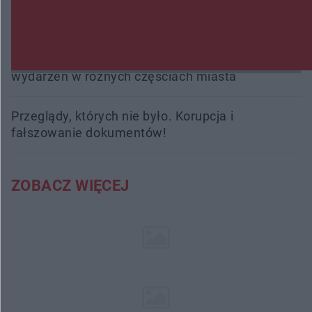
Trwa walka z nosówką w schronisku. Są
śmiertelne przypadki. Uruchomiono zbiórkę!
Radom Music Camp 2026. Trzy dni koncertów i
wydarzeń w różnych częściach miasta
Przeglądy, których nie było. Korupcja i
fałszowanie dokumentów!
ZOBACZ WIĘCEJ