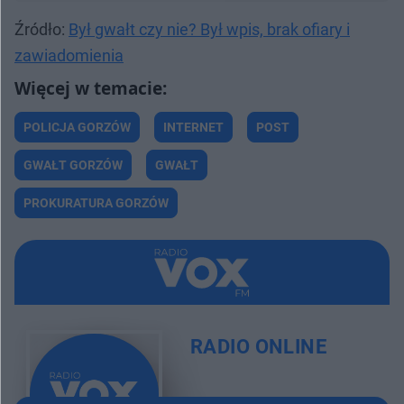
Źródło:
Był gwałt czy nie? Był wpis, brak ofiary i
zawiadomienia
POLICJA GORZÓW
INTERNET
POST
GWAŁT GORZÓW
GWAŁT
PROKURATURA GORZÓW
RADIO ONLINE