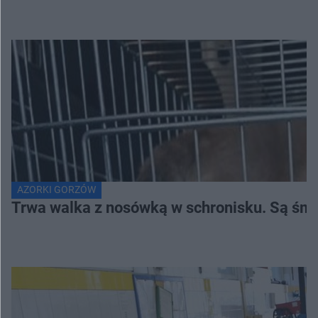
AZORKI GORZÓW
Trwa walka z nosówką w schronisku. Są śmi