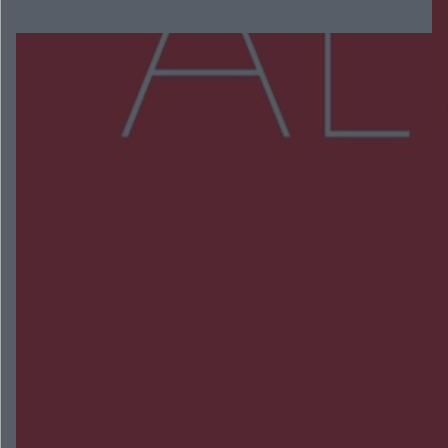
Więcej
NAJNOWSZE:
Zmiany i przesunięcia remontu bulwaru w
Gorzowie. Dlaczego?
Policjanci z Przysuchy odnaleźli ciało 40-letniej
kobiety. Dwie osoby usłyszały zarzut zabójstwa
Burze sparaliżowały region. Strażacy
interweniowali 58 razy