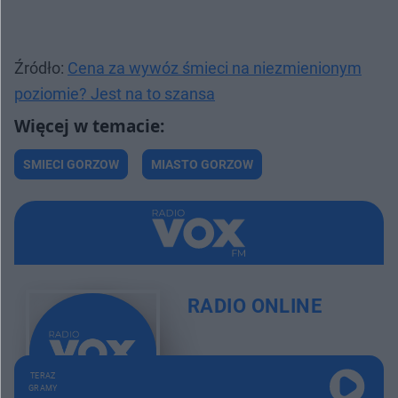
Źródło:
Cena za wywóz śmieci na niezmienionym
poziomie? Jest na to szansa
SMIECI GORZOW
MIASTO GORZOW
RADIO ONLINE
TERAZ
GRAMY