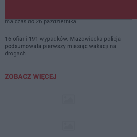
Śledztwo w „Drzewnej” przedłużone. Prokuratura
ma czas do 26 października
16 ofiar i 191 wypadków. Mazowiecka policja
podsumowała pierwszy miesiąc wakacji na
drogach
ZOBACZ WIĘCEJ