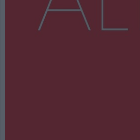
Więcej
NAJNOWSZE:
Trwa walka z nosówką w schronisku. Są
śmiertelne przypadki. Uruchomiono zbiórkę!
Radom Music Camp 2026. Trzy dni koncertów i
wydarzeń w różnych częściach miasta
Przeglądy, których nie było. Korupcja i
fałszowanie dokumentów!
Beach Ball Radom na Borkach. Turniej otworzy
nowe boiska dla mieszkańców