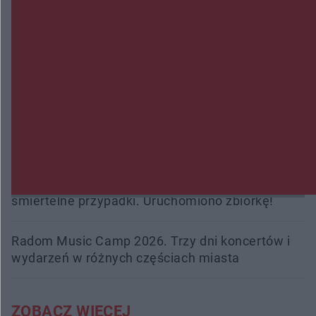
Zmiany i przesunięcia remontu bulwaru w
Gorzowie. Dlaczego?
Policjanci z Przysuchy odnaleźli ciało 40-letniej
kobiety. Dwie osoby usłyszały zarzut zabójstwa
Burze sparaliżowały region. Strażacy
interweniowali 58 razy
Trwa walka z nosówką w schronisku. Są
śmiertelne przypadki. Uruchomiono zbiórkę!
Radom Music Camp 2026. Trzy dni koncertów i
wydarzeń w różnych częściach miasta
ZOBACZ WIĘCEJ