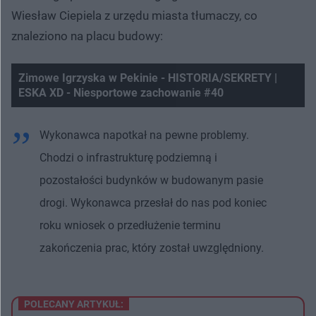
Wiesław Ciepiela z urzędu miasta tłumaczy, co
znaleziono na placu budowy:
Zimowe Igrzyska w Pekinie - HISTORIA/SEKRETY |
ESKA XD - Niesportowe zachowanie #40
Nie można odtworzyć wideo
Spróbuj ponownie
Wykonawca napotkał na pewne problemy.
Chodzi o infrastrukturę podziemną i
pozostałości budynków w budowanym pasie
drogi. Wykonawca przesłał do nas pod koniec
roku wniosek o przedłużenie terminu
zakończenia prac, który został uwzględniony.
POLECANY ARTYKUŁ: