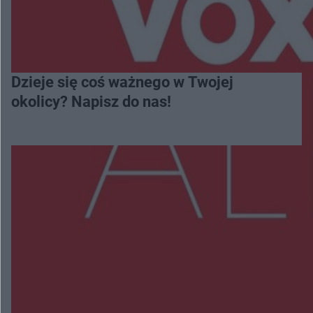
Dzieje się coś ważnego w Twojej
okolicy? Napisz do nas!
Więcej
NAJNOWSZE:
Wsola: Renault uderzyło w słup i stanął w
płomieniach. 49-latek trafił do szpitala