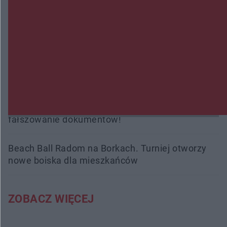
Trwa walka z nosówką w schronisku. Są
śmiertelne przypadki. Uruchomiono zbiórkę!
Radom Music Camp 2026. Trzy dni koncertów i
wydarzeń w różnych częściach miasta
Przeglądy, których nie było. Korupcja i
fałszowanie dokumentów!
Beach Ball Radom na Borkach. Turniej otworzy
nowe boiska dla mieszkańców
ZOBACZ WIĘCEJ