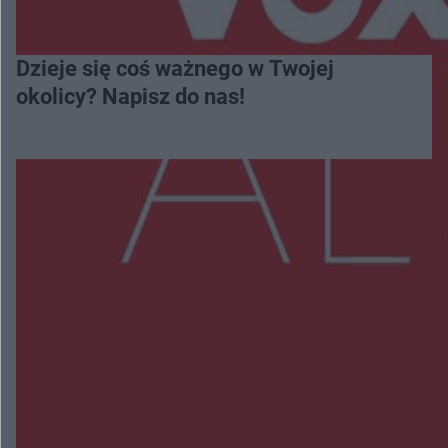
Dzieje się coś ważnego w Twojej
okolicy? Napisz do nas!
Więcej
NAJNOWSZE:
Policjanci z Przysuchy odnaleźli ciało 40-letniej
kobiety. Dwie osoby usłyszały zarzut zabójstwa
Burze sparaliżowały region. Strażacy
interweniowali 58 razy