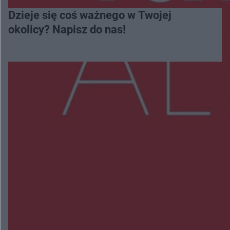
Dzieje się coś ważnego w Twojej
okolicy? Napisz do nas!
Więcej
NAJNOWSZE:
Zmiany i przesunięcia remontu bulwaru w
Gorzowie. Dlaczego?
Policjanci z Przysuchy odnaleźli ciało 40-letniej
kobiety. Dwie osoby usłyszały zarzut zabójstwa