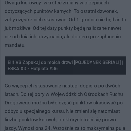
Uwaga kierowcy- wkrótce zmiany w przepisach
dotyczących punktów karnych. To ostatni dzwonek,
żeby część z nich skasować. Od 1 grudnia nie będzie to
już możliwe. Od tej daty punkty będą naliczane nawet
nie od dnia ich otrzymania, ale dopiero po zapłaceniu
mandatu.
Elif VS Zapukaj do moich drzwi [POJEDYNEK SERIALI] |
ESKA XD - Hotplota #36
Nie można odtworzyć wideo
Spróbuj ponownie
Co więcej ich skasowanie nastąpi dopiero po dwóch
latach. Do tej pory w Wojewódzkich Ośrodkach Ruchu
Drogowego można było część punktów skasować po
odbyciu specjalnego kursu. Nie zmieni się natomiast
liczba punktów karnych, po których traci się prawo
jazdy. Wynosi ona 24. Wzrośnie za to maksymalna pula