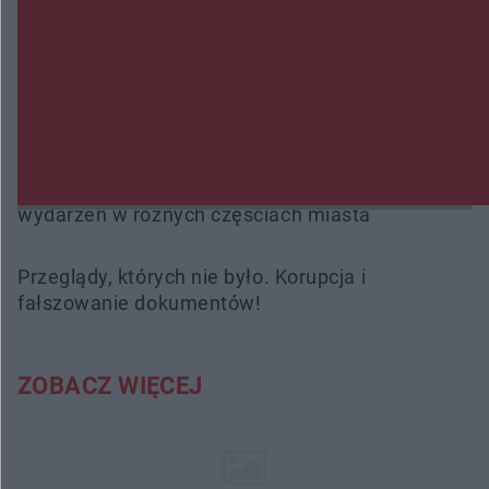
Burze sparaliżowały region. Strażacy
interweniowali 58 razy
Trwa walka z nosówką w schronisku. Są
śmiertelne przypadki. Uruchomiono zbiórkę!
Radom Music Camp 2026. Trzy dni koncertów i
wydarzeń w różnych częściach miasta
Przeglądy, których nie było. Korupcja i
fałszowanie dokumentów!
ZOBACZ WIĘCEJ