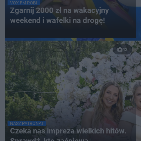
VOX FM ROBI
Zgarnij 2000 zł na wakacyjny
weekend i wafelki na drogę!
42
NASZ PATRONAT
Czeka nas impreza wielkich hitów.
Sprawdź, kto zaśpiewa