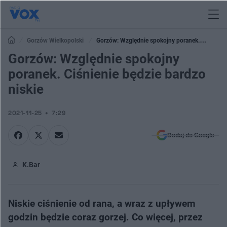
Gorzów Wielkopolski
Gorzów: Względnie spokojny poranek.
Ciśnienie będzie bardzo niskie
Gorzów: Względnie spokojny
poranek. Ciśnienie będzie bardzo
niskie
2021-11-25
7:29
Dodaj do Google
K.Bar
Niskie ciśnienie od rana, a wraz z upływem
godzin będzie coraz gorzej. Co więcej, przez