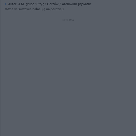
Autor: J.M. grupa "Stoją ! Gorzów"/ Archiwum prywatne
Gdzie w Gorzowie hałasują najbardziej?