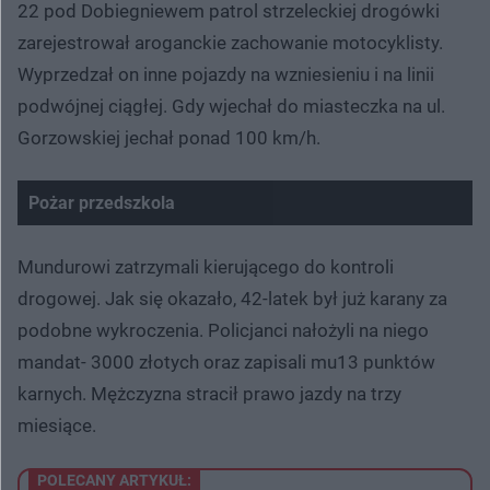
22 pod Dobiegniewem patrol strzeleckiej drogówki
zarejestrował aroganckie zachowanie motocyklisty.
Wyprzedzał on inne pojazdy na wzniesieniu i na linii
podwójnej ciągłej. Gdy wjechał do miasteczka na ul.
Gorzowskiej jechał ponad 100 km/h.
Pożar przedszkola
Nie można odtworzyć wideo
Spróbuj ponownie
Mundurowi zatrzymali kierującego do kontroli
drogowej. Jak się okazało, 42-latek był już karany za
podobne wykroczenia. Policjanci nałożyli na niego
mandat- 3000 złotych oraz zapisali mu13 punktów
karnych. Mężczyzna stracił prawo jazdy na trzy
miesiące.
POLECANY ARTYKUŁ: