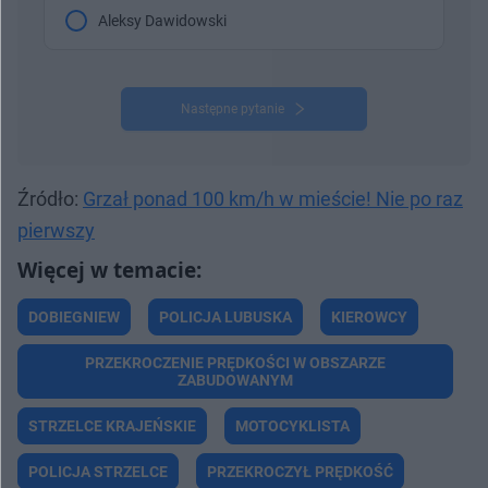
Aleksy Dawidowski
Następne pytanie
Źródło:
Grzał ponad 100 km/h w mieście! Nie po raz
pierwszy
DOBIEGNIEW
POLICJA LUBUSKA
KIEROWCY
PRZEKROCZENIE PRĘDKOŚCI W OBSZARZE
ZABUDOWANYM
STRZELCE KRAJEŃSKIE
MOTOCYKLISTA
POLICJA STRZELCE
PRZEKROCZYŁ PRĘDKOŚĆ