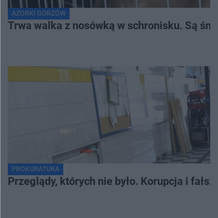
AZORKI GORZÓW
Trwa walka z nosówką w schronisku. Są śmi
PROKURATURA
Przeglądy, których nie było. Korupcja i fał