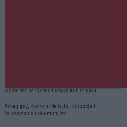
Policjanci z Przysuchy odnaleźli ciało 40-letniej
kobiety. Dwie osoby usłyszały zarzut zabójstwa
Burze sparaliżowały region. Strażacy
interweniowali 58 razy
Trwa walka z nosówką w schronisku. Są
śmiertelne przypadki. Uruchomiono zbiórkę!
Radom Music Camp 2026. Trzy dni koncertów i
wydarzeń w różnych częściach miasta
Przeglądy, których nie było. Korupcja i
fałszowanie dokumentów!