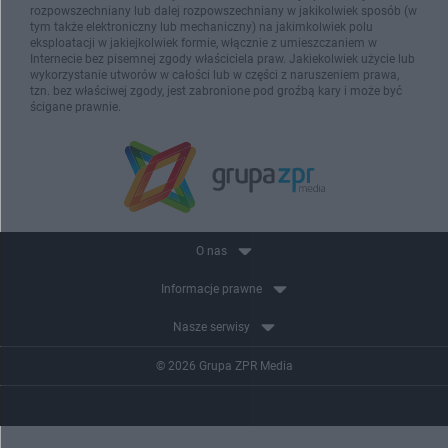
rozpowszechniany lub dalej rozpowszechniany w jakikolwiek sposób (w
tym także elektroniczny lub mechaniczny) na jakimkolwiek polu
eksploatacji w jakiejkolwiek formie, włącznie z umieszczaniem w
Internecie bez pisemnej zgody właściciela praw. Jakiekolwiek użycie lub
wykorzystanie utworów w całości lub w części z naruszeniem prawa,
tzn. bez właściwej zgody, jest zabronione pod groźbą kary i może być
ścigane prawnie.
O nas
Informacje prawne
Nasze serwisy
© 2026 Grupa ZPR Media