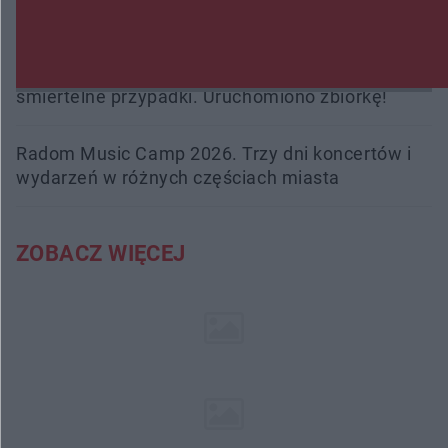
interweniowali 58 razy
Trwa walka z nosówką w schronisku. Są
śmiertelne przypadki. Uruchomiono zbiórkę!
Radom Music Camp 2026. Trzy dni koncertów i
wydarzeń w różnych częściach miasta
ZOBACZ WIĘCEJ