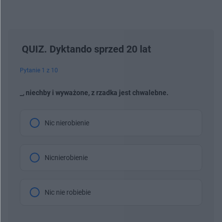
QUIZ. Dyktando sprzed 20 lat
Pytanie 1 z 10
_, niechby i wyważone, z rzadka jest chwalebne.
Nic nierobienie
Nicnierobienie
Nic nie robiebie