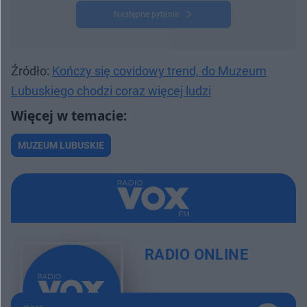
Następne pytanie
Źródło:
Kończy się covidowy trend, do Muzeum
Lubuskiego chodzi coraz więcej ludzi
MUZEUM LUBUSKIE
RADIO ONLINE