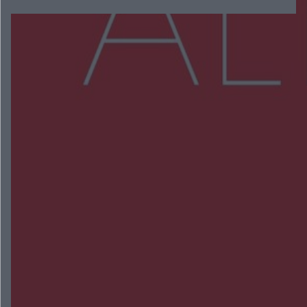
Więcej
NAJNOWSZE:
Wsola: Renault uderzyło w słup i stanął w
płomieniach. 49-latek trafił do szpitala
Zmiany i przesunięcia remontu bulwaru w
Gorzowie. Dlaczego?
Policjanci z Przysuchy odnaleźli ciało 40-letniej
kobiety. Dwie osoby usłyszały zarzut zabójstwa
Burze sparaliżowały region. Strażacy