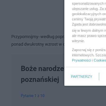
spersonalizowanych re
ulepszanie usług. Za
geolokalizacyjnych or
cenimy Twoją prywatno
Zgoda jest dobrowoln
się w lewym dolnym r
ale masz prawo sprzec
Przypomnijmy- według poprzedniego podsumowania,
witrynie.
ponad dwukrotny wzrost w ciągu kilku miesięcy.
Zapoznaj się z poniż
internetowych. Szcze
Prywatności
i
Cookie
Boże narodzenie u poznani
PARTNERZY
poznańskiej
Pytanie 1 z 10