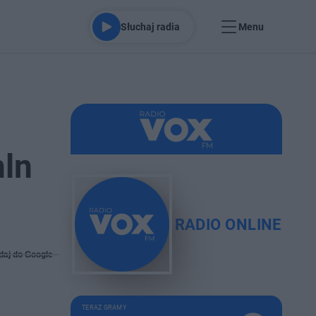
Słuchaj radia
Menu
mln
RADIO ONLINE
daj do Google
TERAZ GRAMY