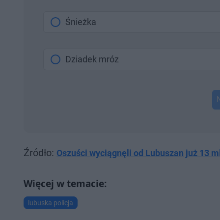
Śnieżka
Dziadek mróz
Źródło:
Oszuści wyciągnęli od Lubuszan już 13 ml
lubuska policja