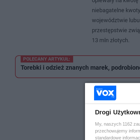
opiewały na kwotę 2
niebagatelne kwoty
województwie lubu
przestępstwie zwi
13 mln złotych.
POLECANY ARTYKUŁ:
Torebki i odzież znanych marek, podrobion
Drogi Użytkow
My, naszych 1162 zau
przechowujemy informa
standardowe informac