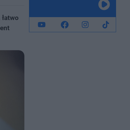
 łatwo
cent