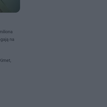
miliona
agają na
Kimet,