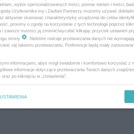
klam, wybór spersonalizowanych treści, pomiar reklam i treści, bad
 zgodą Użytkownika my i Zaufani Partnerzy możemy używać dokład
az aktywnie skanować charakterystykę urządzenia do celów identyfi
ść, prosimy o zgodę na korzystanie z tych technologii poprzez klikn
a i zawsze możesz ją zmienić/wycofać klikając przycisk ustawień pr
ogu strony
. Niektóre rodzaje przetwarzania danych nie wymagaj
iwić się takiemu przetwarzaniu. Preferencje będą miały zastosowanie
 Lubuszanie do połowy roku stracili 6 mln złotych, oz
szymi informacjami, abyś mógł świadomie i komfortowo korzystać z
gółowe informacje dotyczące przetwarzania Twoich danych znajdzi
s
oraz po kliknięciu w „Ustawienia”.
aka. Quiz świątecznej gwary
USTAWIENIA