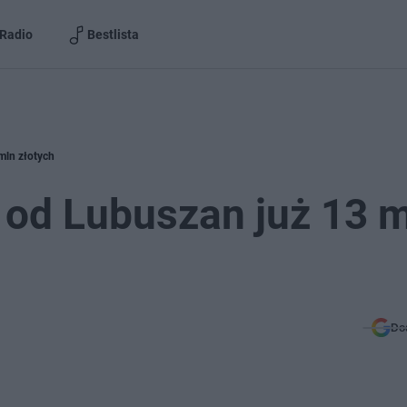
Radio
Bestlista
mln złotych
 od Lubuszan już 13 
Do