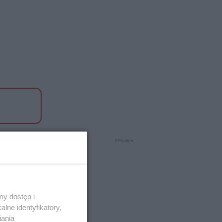
y dostęp i
lne identyfikatory,
iania