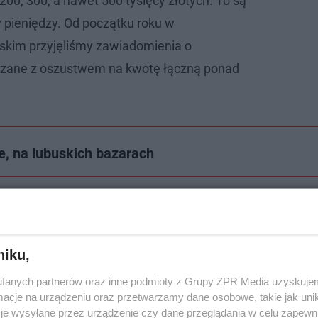
00, 300, a nawet 500 tysięcy złotych. To są
 pieniędzy. Od początku roku w
skim przyjęliśmy zawiadomienia o
ązane z oszustwem na kwotę łączną ponad
e, na lubuskich bazarach
niku,
fanych partnerów oraz inne podmioty z Grupy ZPR Media uzyskujem
cje na urządzeniu oraz przetwarzamy dane osobowe, takie jak unika
je wysyłane przez urządzenie czy dane przeglądania w celu zapewn