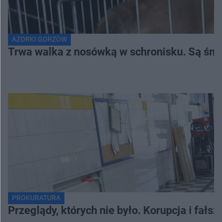
AZORKI GORZÓW
Trwa walka z nosówką w schronisku. Są śmi
PROKURATURA
Przeglądy, których nie było. Korupcja i fał