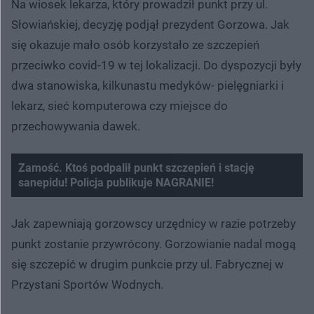
Na wiosek lekarza, który prowadził punkt przy ul.
Słowiańskiej, decyzję podjął prezydent Gorzowa. Jak
się okazuje mało osób korzystało ze szczepień
przeciwko covid-19 w tej lokalizacji. Do dyspozycji były
dwa stanowiska, kilkunastu medyków- pielęgniarki i
lekarz, sieć komputerowa czy miejsce do
przechowywania dawek.
Zamość. Ktoś podpalił punkt szczepień i stację
sanepidu! Policja publikuje NAGRANIE!
Nie można odtworzyć wideo
Spróbuj ponownie
Jak zapewniają gorzowscy urzędnicy w razie potrzeby
punkt zostanie przywrócony. Gorzowianie nadal mogą
się szczepić w drugim punkcie przy ul. Fabrycznej w
Przystani Sportów Wodnych.