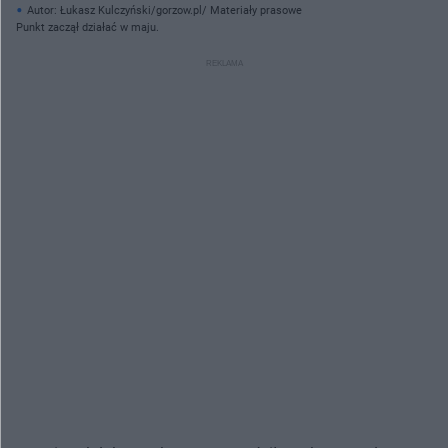
Autor: Łukasz Kulczyński/gorzow.pl/ Materiały prasowe
Punkt zaczął działać w maju.