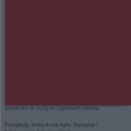
Zmiany i przesunięcia remontu bulwaru w
Gorzowie. Dlaczego?
Policjanci z Przysuchy odnaleźli ciało 40-letniej
kobiety. Dwie osoby usłyszały zarzut zabójstwa
Burze sparaliżowały region. Strażacy
interweniowali 58 razy
Trwa walka z nosówką w schronisku. Są
śmiertelne przypadki. Uruchomiono zbiórkę!
Radom Music Camp 2026. Trzy dni koncertów i
wydarzeń w różnych częściach miasta
Przeglądy, których nie było. Korupcja i