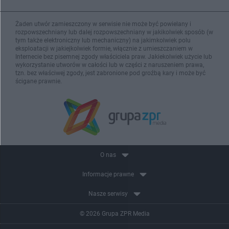
Żaden utwór zamieszczony w serwisie nie może być powielany i
rozpowszechniany lub dalej rozpowszechniany w jakikolwiek sposób (w
tym także elektroniczny lub mechaniczny) na jakimkolwiek polu
eksploatacji w jakiejkolwiek formie, włącznie z umieszczaniem w
Internecie bez pisemnej zgody właściciela praw. Jakiekolwiek użycie lub
wykorzystanie utworów w całości lub w części z naruszeniem prawa,
tzn. bez właściwej zgody, jest zabronione pod groźbą kary i może być
ścigane prawnie.
O nas
Informacje prawne
Nasze serwisy
© 2026 Grupa ZPR Media