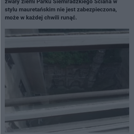
zwały ziemi Parku Siemiradzkiego Ściana w
stylu mauretańskim nie jest zabezpieczona,
może w każdej chwili runąć.