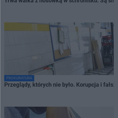
Trwa walka z nosówką w schronisku. Są śmi
PROKURATURA
Przeglądy, których nie było. Korupcja i fał