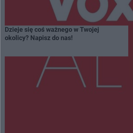
Dzieje się coś ważnego w Twojej
okolicy? Napisz do nas!
Więcej
NAJNOWSZE:
Wsola: Renault uderzyło w słup i stanął w
płomieniach. 49-latek trafił do szpitala
Zmiany i przesunięcia remontu bulwaru w