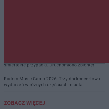
Gorzowie. Dlaczego?
Policjanci z Przysuchy odnaleźli ciało 40-letniej
kobiety. Dwie osoby usłyszały zarzut zabójstwa
Burze sparaliżowały region. Strażacy
interweniowali 58 razy
Trwa walka z nosówką w schronisku. Są
śmiertelne przypadki. Uruchomiono zbiórkę!
Radom Music Camp 2026. Trzy dni koncertów i
wydarzeń w różnych częściach miasta
ZOBACZ WIĘCEJ