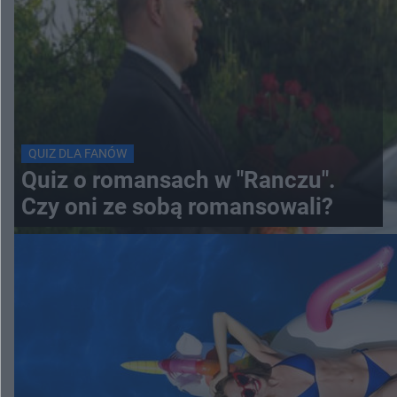
QUIZ DLA FANÓW
Quiz o romansach w "Ranczu".
Czy oni ze sobą romansowali?