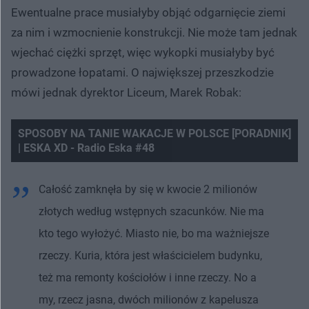
Ewentualne prace musiałyby objąć odgarnięcie ziemi
za nim i wzmocnienie konstrukcji. Nie może tam jednak
wjechać ciężki sprzęt, więc wykopki musiałyby być
prowadzone łopatami. O największej przeszkodzie
mówi jednak dyrektor Liceum, Marek Robak:
SPOSOBY NA TANIE WAKACJE W POLSCE [PORADNIK]
| ESKA XD - Radio Eska #48
Nie można odtworzyć wideo
Spróbuj ponownie
Całość zamknęła by się w kwocie 2 milionów
złotych według wstępnych szacunków. Nie ma
kto tego wyłożyć. Miasto nie, bo ma ważniejsze
rzeczy. Kuria, która jest właścicielem budynku,
też ma remonty kościołów i inne rzeczy. No a
my, rzecz jasna, dwóch milionów z kapelusza