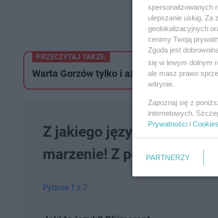
spersonalizowanych re
ulepszanie usług. Za
geolokalizacyjnych or
cenimy Twoją prywatno
Zgoda jest dobrowoln
PRZECZYTAJ TAKŻE:
się w lewym dolnym r
Warta Gorzów tylko i aż z remisem
ale masz prawo sprzec
witrynie.
Zapoznaj się z poniż
internetowych. Szcze
Prywatności
i
Cookie
Z jakiego języka pochodzi
marzenie! Z pewnością się
PARTNERZY
Pytanie 1 z 7