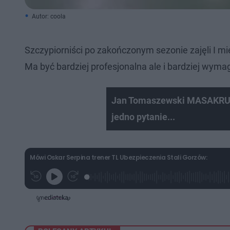
Autor: coola
Szczypiorniści po zakończonym sezonie zajęli I mi
Ma być bardziej profesjonalna ale i bardziej wym
Jan Tomaszewski MASAKRUJ
jedno pytanie...
Mówi Oskar Serpina trener TL Ubezpieczenia Stali Gorzów:
P
P
G
r
r
r
z
z
a
e
e
j
w
w
i
i
ń
ń
1
1