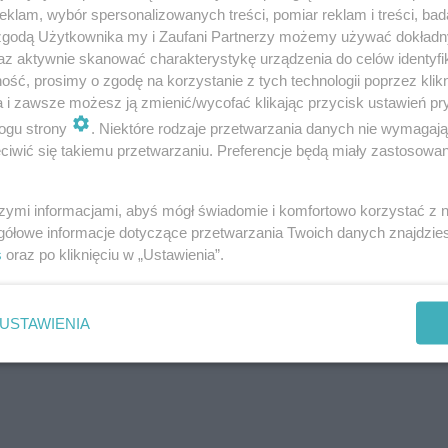
klam, wybór spersonalizowanych treści, pomiar reklam i treści, bad
 zgodą Użytkownika my i Zaufani Partnerzy możemy używać dokład
az aktywnie skanować charakterystykę urządzenia do celów identyfi
ść, prosimy o zgodę na korzystanie z tych technologii poprzez klikn
a i zawsze możesz ją zmienić/wycofać klikając przycisk ustawień pr
ogu strony
. Niektóre rodzaje przetwarzania danych nie wymagaj
iwić się takiemu przetwarzaniu. Preferencje będą miały zastosowanie
szymi informacjami, abyś mógł świadomie i komfortowo korzystać z
gółowe informacje dotyczące przetwarzania Twoich danych znajdzi
s
oraz po kliknięciu w „Ustawienia”.
 to słowo? Komplet punktów to
 pomylisz
USTAWIENIA