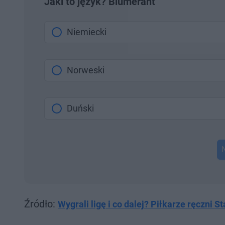
Jaki to język? Blümerant
Niemiecki
Norweski
Duński
Źródło:
Wygrali ligę i co dalej? Piłkarze ręczni