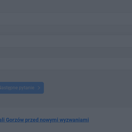
Następne pytanie
 Stali Gorzów przed nowymi wyzwaniami