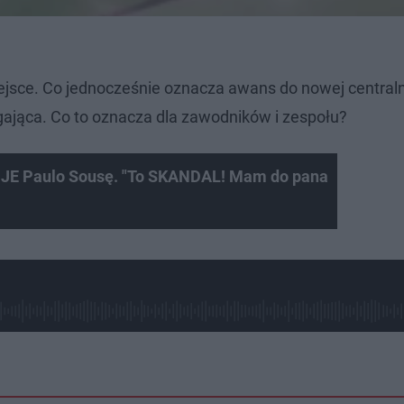
ejsce. Co jednocześnie oznacza awans do nowej centralnej
agająca. Co to oznacza dla zawodników i zespołu?
E Paulo Sousę. "To SKANDAL! Mam do pana
L
o
a
d
e
d
:
1