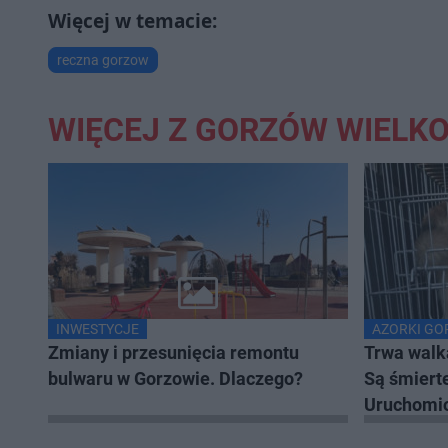
reczna gorzow
WIĘCEJ Z GORZÓW WIELK
INWESTYCJE
AZORKI G
Zmiany i przesunięcia remontu
Trwa walk
bulwaru w Gorzowie. Dlaczego?
Są śmiert
Uruchomio