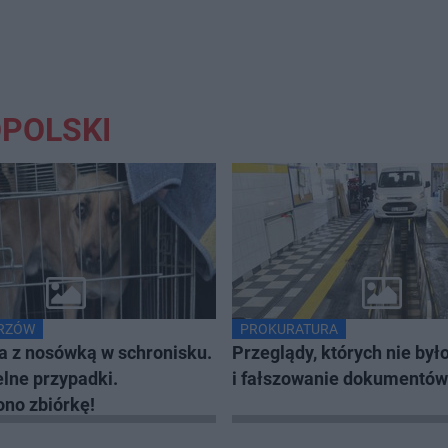
OPOLSKI
ORZÓW
PROKURATURA
a z nosówką w schronisku.
Przeglądy, których nie był
elne przypadki.
i fałszowanie dokumentów
no zbiórkę!