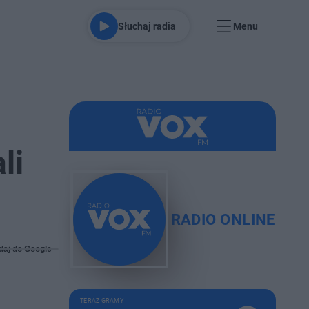
Słuchaj radia
Menu
li
RADIO ONLINE
daj do Google
TERAZ GRAMY