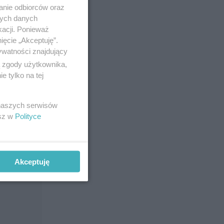
anie odbiorców oraz
nych danych
kacji. Ponieważ
ięcie „Akceptuję”.
ywatności znajdujący
ą zgody użytkownika,
 tylko na tej
 naszych serwisów
esz w
Polityce
Akceptuję