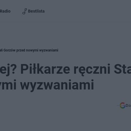
Radio
Bestlista
 Stali Gorzów przed nowymi wyzwaniami
lej? Piłkarze ręczni Sta
ymi wyzwaniami
Do