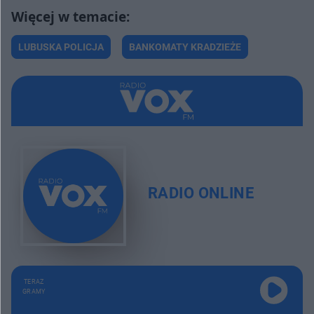
LUBUSKA POLICJA
BANKOMATY KRADZIEŻE
RADIO ONLINE
TERAZ
GRAMY