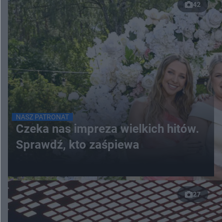
42
NASZ PATRONAT
Czeka nas impreza wielkich hitów.
Sprawdź, kto zaśpiewa
27