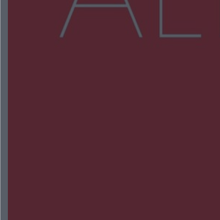
Więcej
NAJNOWSZE:
Wsola: Renault uderzyło w słup i stanął w
płomieniach. 49-latek trafił do szpitala
Zmiany i przesunięcia remontu bulwaru w
Gorzowie. Dlaczego?
Policjanci z Przysuchy odnaleźli ciało 40-letniej
kobiety. Dwie osoby usłyszały zarzut zabójstwa
Burze sparaliżowały region. Strażacy
interweniowali 58 razy