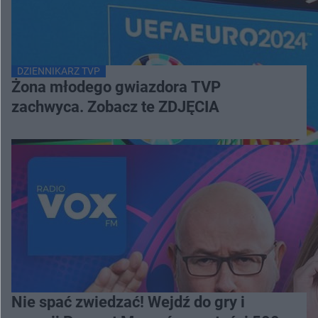
DZIENNIKARZ TVP
Żona młodego gwiazdora TVP
zachwyca. Zobacz te ZDJĘCIA
Nie spać zwiedzać! Wejdź do gry i