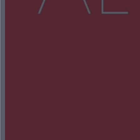
NAJNOWSZE:
Wsola: Renault uderzyło w słup i stanął w
płomieniach. 49-latek trafił do szpitala
Zmiany i przesunięcia remontu bulwaru w
Gorzowie. Dlaczego?
Policjanci z Przysuchy odnaleźli ciało 40-letniej
kobiety. Dwie osoby usłyszały zarzut zabójstwa
Burze sparaliżowały region. Strażacy
interweniowali 58 razy
Trwa walka z nosówką w schronisku. Są