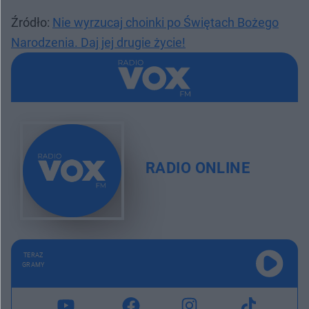
Źródło:
Nie wyrzucaj choinki po Świętach Bożego
Narodzenia. Daj jej drugie życie!
RADIO ONLINE
TERAZ
GRAMY